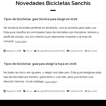
Novedades Bicicletas Sanchis
Tipos de bicicletas: guía técnica para elegir en 2026
No existe la bicicleta perfecta en abstracto, sino la correcta para cada uso.
Esta guía clasifica los principales tipos de bicicletas por disciplina, terreno y
perfil de ciclista, con los criterios que realmente importan a la hora de
comprar.
Leer más
August 1, 2026
News
Equipo Bicicletas Sanchis
0 comments
64 views
Tipos de bicicletas: guía para elegir la tuya en 2026
No todas las bicis son iguales, y elegir mal sale caro. Esta guía desglosa cada
tipo de bicicleta por terreno, geometría y uso real, para que tomes una
decisión técnica, no de catálogo.
Leer más
August 1, 2026
News
Equipo Bicicletas Sanchis
0 comments
69 views