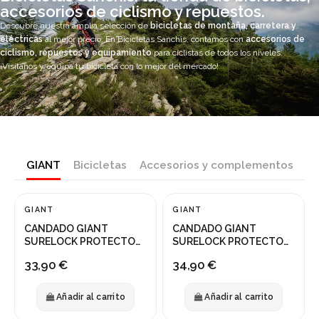
accesorios de ciclismo y repuestos.
Descubre nuestra amplia selección de
bicicletas de montaña, carretera y
eléctricas
al mejor precio. En Bicicletas Sanchis, contamos con
accesorios de
ciclismo, repuestos y equipamiento
para ciclistas de todos los niveles.
¡Visítanos y equipa tu bicicleta con lo mejor del mercado!
GIANT
Bicicletas
Accesorios y complementos
GIANT
GIANT
CANDADO GIANT
CANDADO GIANT
SURELOCK PROTECTOR
SURELOCK PROTECTOR
2 LS
2 STD
33,90 €
34,90 €
Añadir al carrito
Añadir al carrito