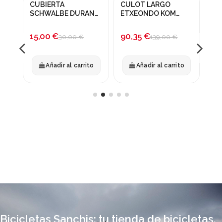
CUBIERTA
CULOT LARGO
LU
¡En oferta!
¡En oferta!
24
SCHWALBE DURANO
ETXEONDO KOM
X-
24x0.90
NEGRO
LU
-50%
-35%
15,00 €
90,35 €
9,
30,00 €
139,00 €
to
Añadir al carrito
Añadir al carrito
Bicicletas Sanchis: tu tienda de bicicletas,