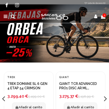
Lista de deseos (
0
)
0
TREK
GIANT
¡En oferta!
¡En oferta!
TREK DOMANE SL 6 GEN
GIANT TCR ADVANCED
-40%
-37%
4 ETAP 54 CRIMSON
PRO1 DISC AR ML
CIRUELA
3.299,40 €
3.275,37 €
5.499,00 €
5.198,99 €
Añadir al carrito
Añadir al carrito