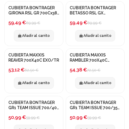
CUBIERTA BONTRAGER
CUBIERTA BONTRAGER
¡En oferta!
¡En oferta!
GIRONA RSL GR 700Cx38
BETASSO RSL GX
NEGRA
700Cx42 NEGRA
-15%
-15%
59,49 €
59,49 €
69,99 €
69,99 €
Añadir al carrito
Añadir al carrito
CUBIERTA MAXXIS
CUBIERTA MAXXIS
¡En oferta!
¡En oferta!
REAVER 700X40C EXO/TR
RAMBLER 700X40C
EXO/TR
-15%
-25%
53,12 €
54,38 €
62,50 €
72,50 €
Añadir al carrito
Añadir al carrito
CUBIERTA BONTRAGER
CUBIERTA BONTRAGER
¡En oferta!
¡En oferta!
GR1 TEAM ISSUE 700/40
GR1 TEAM ISSUE 700/35
NEGRA
NEGRA
-15%
-15%
50,99 €
50,99 €
59,99 €
59,99 €