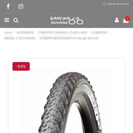
Lista de deseos (
0
)
0
Inicio
ACCESORIOS
CUBIERTAS, CÁMARAS Y TUBULARES
CUBIERTAS
GRAVEL Y CICLOCROSS
CUBIERTA BONTRAGER CX0 700x38c KEVLAR
Terminal de consulta
○ Motor activo -
CUBIERTA BONTRAGER CX0
700x38c KEVLAR
-50%