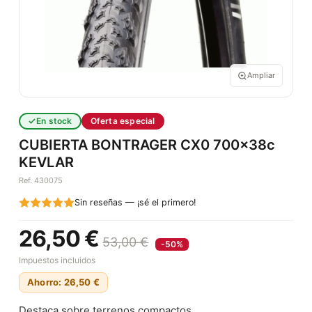
Ampliar
En stock
Oferta especial
CUBIERTA BONTRAGER CX0 700x38c
KEVLAR
Ref. 430075
Sin reseñas — ¡sé el primero!
26,50 €
53,00 €
-50%
Impuestos incluidos
Ahorro: 26,50 €
Destaca sobre terrenos compactos