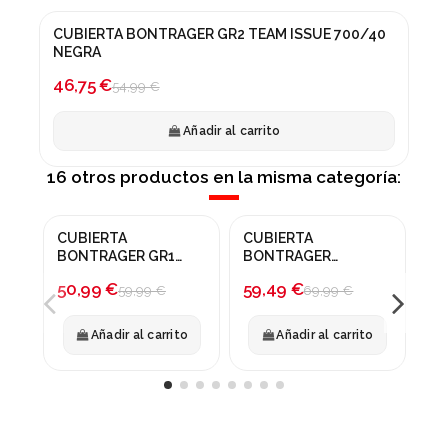
CUBIERTA BONTRAGER GR2 TEAM ISSUE 700/40
¡En oferta!
NEGRA
-15%
46,75 €
54,99 €
Añadir al carrito
16 otros productos en la misma categoría:
CUBIERTA
CUBIERTA
CU
¡En oferta!
¡En oferta!
¡
BONTRAGER GR1
BONTRAGER
BO
TEAM ISSUE 700/40
BETASSO RSL GX
TE
-15%
-15%
-
50,99 €
59,49 €
50
59,99 €
69,99 €
SKINWAY
700Cx42 NEGRA
NE
Añadir al carrito
Añadir al carrito