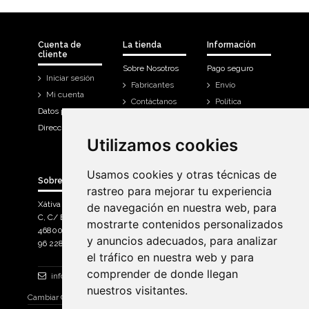
Cuenta de
La tienda
Información
cliente
Sobre Nosotros
Pago seguro
Iniciar sesión
Fabricantes
Envío
Mi cuenta
Contáctanos
Política
Datos personales
Devoluciones
Direcciones
Mi cuenta
Utilizamos cookies
Utilizamos cookies
Historial de
compra
Usamos cookies y otras técnicas de
Usamos cookies y otras técnicas de
Sobre Bicicletas Sanchis
rastreo para mejorar tu experiencia
rastreo para mejorar tu experiencia
Xàtiva Polígon Industrial
de navegación en nuestra web, para
de navegación en nuestra web, para
C, C/ Braçal del Roncador nave 10. >
mostrarte contenidos personalizados
mostrarte contenidos personalizados
46800, Xàtiva.
y anuncios adecuados, para analizar
y anuncios adecuados, para analizar
96 228 71 23
el tráfico en nuestra web y para
el tráfico en nuestra web y para
comprender de donde llegan
comprender de donde llegan
info@bicicletassanchis.com
nuestros visitantes.
nuestros visitantes.
Cambiar Consentimiento de Cookies