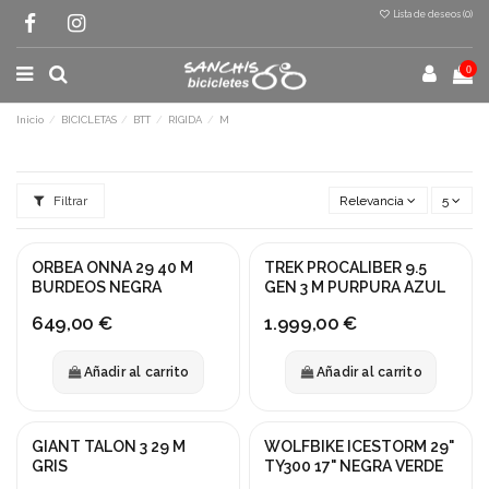
Lista de deseos (
0
)
0
Inicio
BICICLETAS
BTT
RIGIDA
M
Filtrar
Relevancia
5
ORBEA ONNA 29 40 M
TREK PROCALIBER 9.5
BURDEOS NEGRA
GEN 3 M PURPURA AZUL
649,00 €
1.999,00 €
Añadir al carrito
Añadir al carrito
GIANT TALON 3 29 M
WOLFBIKE ICESTORM 29"
¡En oferta!
GRIS
TY300 17" NEGRA VERDE
-15%