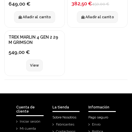
382,50 €
649,00 €
450,00 €
Añadir al carrito
Añadir al carrito
Fuera de stock
TREK MARLIN 4 GEN 2 29
M GRIMSON
549,00 €
View
Cuenta de
La tienda
Información
cliente
Sobre Nosotros
Pago seguro
Iniciar sesión
Fabricantes
Envío
Mi cuenta
Contáctanos
Política