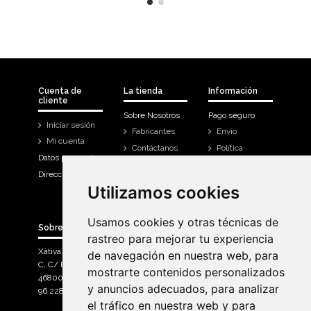
Cuenta de
La tienda
Información
cliente
Sobre Nosotros
Pago seguro
Iniciar sesión
Fabricantes
Envío
Mi cuenta
Contáctanos
Política
Datos personales
Devoluciones
Direcciones
Mi cuenta
Utilizamos cookies
Utilizamos cookies
Historial de
compra
Usamos cookies y otras técnicas de
Usamos cookies y otras técnicas de
Sobre Bicicletas Sanchis
rastreo para mejorar tu experiencia
rastreo para mejorar tu experiencia
Xàtiva Polígon Industrial
de navegación en nuestra web, para
de navegación en nuestra web, para
C, C/ Braçal del Roncador nave 10. >
mostrarte contenidos personalizados
mostrarte contenidos personalizados
46800, Xàtiva.
y anuncios adecuados, para analizar
y anuncios adecuados, para analizar
96 228 71 23
el tráfico en nuestra web y para
el tráfico en nuestra web y para