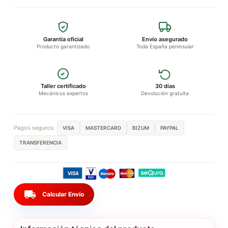
Garantía oficial
Envío asegurado
Producto garantizado
Toda España peninsular
Taller certificado
30 días
Mecánicos expertos
Devolución gratuita
Pagos seguros:
VISA
MASTERCARD
BIZUM
PAYPAL
TRANSFERENCIA
local_shipping
Calcular Envío