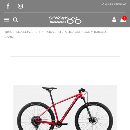
Lista de deseos (
0
)
0
Inicio
BICICLETAS
BTT
RIGIDA
M
ORBEA ONNA 29 40 M BURDEOS
NEGRA
Terminal de consulta
○ Motor activo -
ORBEA ONNA 29 40 M
BURDEOS NEGRA