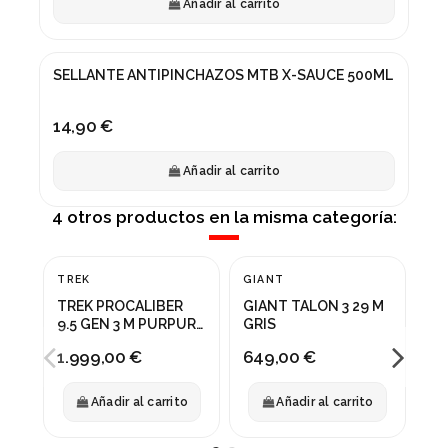
Añadir al carrito
SELLANTE ANTIPINCHAZOS MTB X-SAUCE 500ML
14,90 €
Añadir al carrito
4 otros productos en la misma categoría:
Fuer
TREK
GIANT
TR
TREK PROCALIBER
GIANT TALON 3 29 M
TR
9.5 GEN 3 M PURPURA
GRIS
29
AZUL
1.999,00 €
649,00 €
54
Añadir al carrito
Añadir al carrito