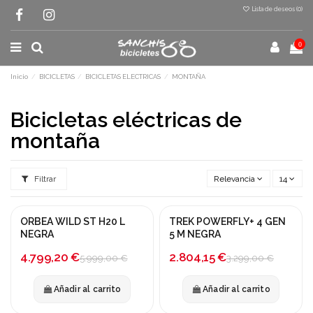
Lista de deseos (
0
)
0
Inicio
BICICLETAS
BICICLETAS ELECTRICAS
MONTAÑA
Bicicletas eléctricas de
montaña
Filtrar
Relevancia
14
ORBEA WILD ST H20 L
TREK POWERFLY+ 4 GEN
¡En oferta!
¡En oferta!
NEGRA
5 M NEGRA
-20%
-15%
4.799,20 €
2.804,15 €
5.999,00 €
3.299,00 €
Añadir al carrito
Añadir al carrito