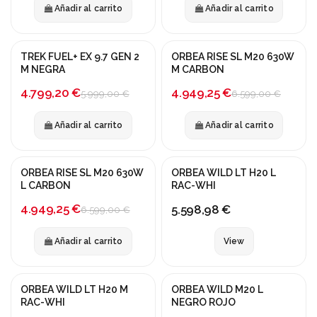
Añadir al carrito
Añadir al carrito
TREK FUEL+ EX 9.7 GEN 2
ORBEA RISE SL M20 630W
¡En oferta!
¡En oferta!
M NEGRA
M CARBON
-20%
-25%
4.799,20 €
4.949,25 €
5.999,00 €
6.599,00 €
Añadir al carrito
Añadir al carrito
Fuera de stock
ORBEA RISE SL M20 630W
ORBEA WILD LT H20 L
¡En oferta!
NUEVO
L CARBON
RAC-WHI
-25%
4.949,25 €
5.598,98 €
6.599,00 €
Añadir al carrito
View
Fuera de stock
Fuera de stock
ORBEA WILD LT H20 M
ORBEA WILD M20 L
¡En oferta!
RAC-WHI
NEGRO ROJO
-20%