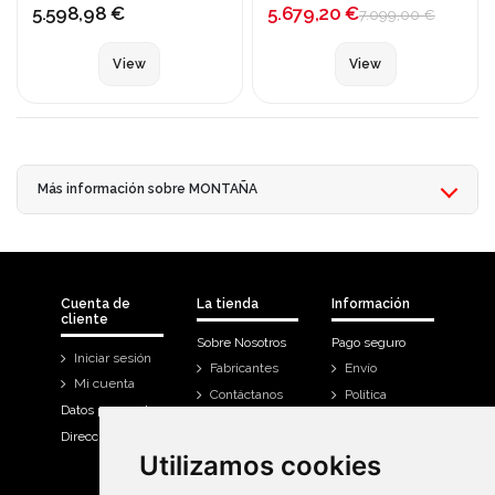
5.679,20 €
5.598,98 €
7.099,00 €
View
View
Más información sobre MONTAÑA
Cuenta de
La tienda
Información
cliente
Sobre Nosotros
Pago seguro
Iniciar sesión
Fabricantes
Envío
Mi cuenta
Contáctanos
Política
Datos personales
Devoluciones
Direcciones
Mi cuenta
Utilizamos cookies
Utilizamos cookies
Historial de
compra