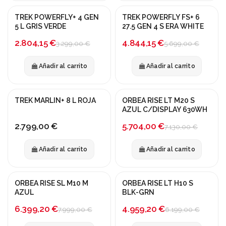
TREK POWERFLY+ 4 GEN
TREK POWERFLY FS+ 6
¡En oferta!
¡En oferta!
5 L GRIS VERDE
27.5 GEN 4 S ERA WHITE
-15%
-15%
2.804,15 €
4.844,15 €
3.299,00 €
5.699,00 €
Añadir al carrito
Añadir al carrito
TREK MARLIN+ 8 L ROJA
ORBEA RISE LT M20 S
¡En oferta!
AZUL C/DISPLAY 630WH
-20%
5.704,00 €
2.799,00 €
7.130,00 €
Añadir al carrito
Añadir al carrito
ORBEA RISE SL M10 M
ORBEA RISE LT H10 S
¡En oferta!
¡En oferta!
AZUL
BLK-GRN
-20%
-20%
6.399,20 €
4.959,20 €
7.999,00 €
6.199,00 €