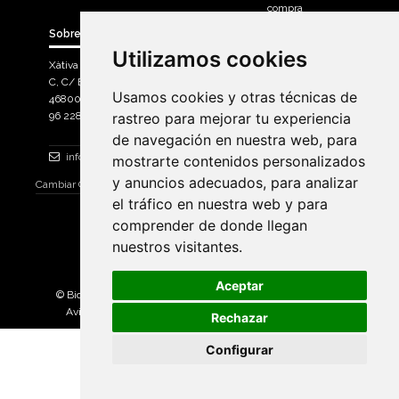
compra
Sobre Bicicletas Sanchis
Utilizamos cookies
Utilizamos cookies
Xàtiva Polígon Industrial
C, C/ Braçal del Roncador nave 10. >
Usamos cookies y otras técnicas de
Usamos cookies y otras técnicas de
46800, Xàtiva.
96 228 71 23
rastreo para mejorar tu experiencia
rastreo para mejorar tu experiencia
de navegación en nuestra web, para
de navegación en nuestra web, para
info@bicicletassanchis.com
mostrarte contenidos personalizados
mostrarte contenidos personalizados
y anuncios adecuados, para analizar
y anuncios adecuados, para analizar
Cambiar Consentimiento de Cookies
el tráfico en nuestra web y para
el tráfico en nuestra web y para
comprender de donde llegan
comprender de donde llegan
nuestros visitantes.
nuestros visitantes.
Aceptar
Aceptar
© Bicicletas Sanchis 2025. Todos los derechos reservados |
Aviso Legal
|
Política de privacidad
|
Política de cookies
Rechazar
Rechazar
Configurar
Configurar