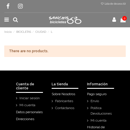
Lista de deseos (
0
)
0
Inicio
BICICLETAS
CIUDAD
L
There are no products.
Cuenta de
La tienda
Información
cliente
Sobre Nosotros
Pago seguro
Iniciar sesión
Fabricantes
Envío
Mi cuenta
Contáctanos
Política
Datos personales
Devoluciones
Direcciones
Mi cuenta
Historial de