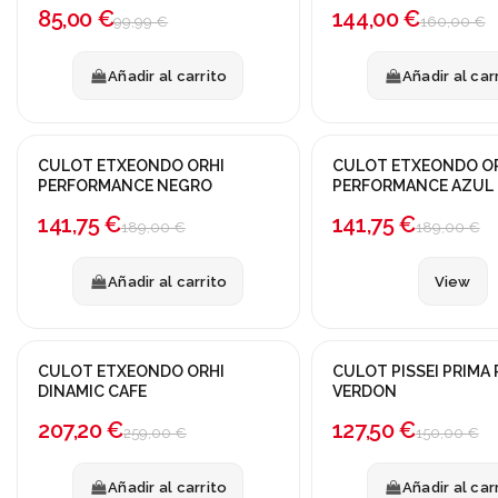
85,00 €
144,00 €
99,99 €
160,00 €
Añadir al carrito
Añadir al car
Producto disponible con ot
CULOT ETXEONDO ORHI
CULOT ETXEONDO O
¡En oferta!
¡En oferta!
PERFORMANCE NEGRO
PERFORMANCE AZUL
-25%
-25%
141,75 €
141,75 €
189,00 €
189,00 €
Añadir al carrito
View
CULOT ETXEONDO ORHI
CULOT PISSEI PRIMA 
¡En oferta!
¡En oferta!
DINAMIC CAFE
VERDON
-20%
-15%
207,20 €
127,50 €
259,00 €
150,00 €
Añadir al carrito
Añadir al car