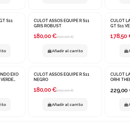
GT S11
CULOT ASSOS EQUIPE R S11
CULOT LA
¡En oferta!
¡En oferta
GRIS ROBUST
GT S11 V
-10%
-15%
180,00 €
178,50 
200,00 €
rito
Añadir al carrito
ONDO EXO
CULOT ASSOS EQUIPE R S11
CULOT L
¡En oferta!
NUEVO
 VERDE
NEGRO
ORHI TH
-10%
180,00 €
229,00
200,00 €
rito
Añadir al carrito