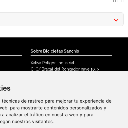
Sobre Bicicletas Sanchis
Xàtiva Polígon Industrial
C, C/ Braçal del Roncador nave 10. >
46800, Xàtiva.
96 228 71 23
kies
kies
info@bicicletassanchis.com
técnicas de rastreo para mejorar tu experiencia de
técnicas de rastreo para mejorar tu experiencia de
web, para mostrarte contenidos personalizados y
web, para mostrarte contenidos personalizados y
a analizar el tráfico en nuestra web y para
a analizar el tráfico en nuestra web y para
gan nuestros visitantes.
gan nuestros visitantes.