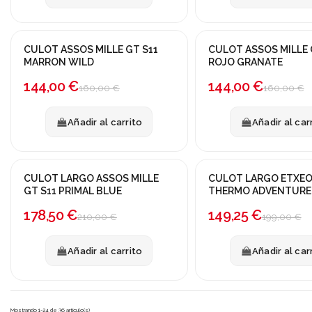
CULOT ASSOS MILLE GT S11
CULOT ASSOS MILLE 
¡En oferta!
¡En oferta!
MARRON WILD
ROJO GRANATE
-10%
-10%
144,00 €
144,00 €
160,00 €
160,00 €
Añadir al carrito
Añadir al car
CULOT LARGO ASSOS MILLE
CULOT LARGO ETXE
¡En oferta!
¡En oferta!
GT S11 PRIMAL BLUE
THERMO ADVENTURE
-15%
OSCURO
-25%
178,50 €
149,25 €
210,00 €
199,00 €
Añadir al carrito
Añadir al car
Mostrando 1-24 de 36 artículo(s)