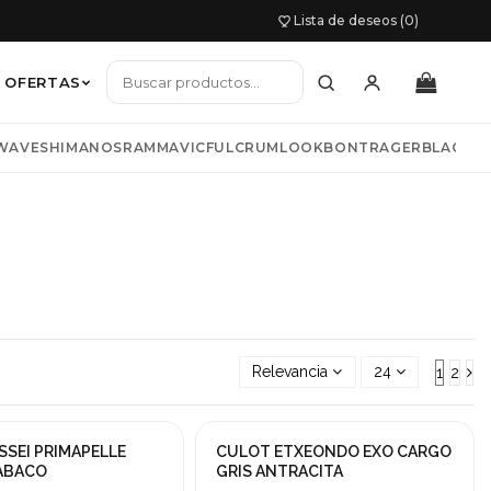
Lista de deseos (0)
OFERTAS
WAVE
SHIMANO
SRAM
MAVIC
FULCRUM
LOOK
BONTRAGER
BLACKB
io mujer
TNESS
COLNAGO
LIV
BIWBIK
KAZAM
s y chaquetas
Relevancia
24
1
2
SSEI PRIMAPELLE
CULOT ETXEONDO EXO CARGO
!
¡En oferta!
ABACO
GRIS ANTRACITA
-20%