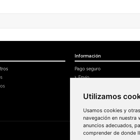
Información
tros
Pago seguro
es
Envío
nos
Política Devoluciones
Utilizamos coo
Utilizamos coo
Mi cuenta
Historial de compra
Usamos cookies y otras 
Usamos cookies y otras 
navegación en nuestra 
navegación en nuestra 
anuncios adecuados, par
anuncios adecuados, par
comprender de donde lle
comprender de donde lle