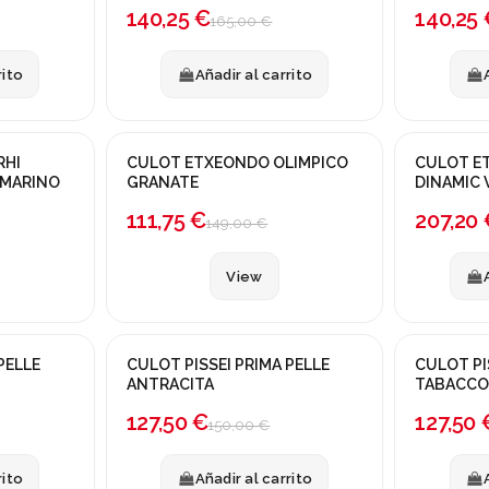
140,25 €
140,25 
165,00 €
rito
Añadir al carrito
ras opciones
Producto disponible con otras opciones
RHI
CULOT ETXEONDO OLIMPICO
CULOT E
¡En oferta!
¡En oferta
 MARINO
GRANATE
DINAMIC 
-25%
-20%
111,75 €
207,20 
149,00 €
View
PELLE
CULOT PISSEI PRIMA PELLE
CULOT PI
¡En oferta!
¡En oferta
ANTRACITA
TABACC
-15%
-15%
127,50 €
127,50 
150,00 €
rito
Añadir al carrito