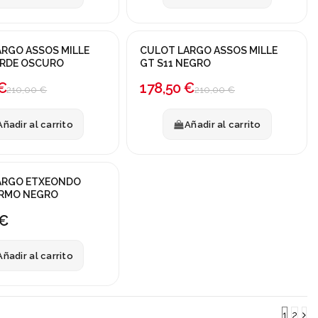
RGO ASSOS MILLE
CULOT LARGO ASSOS MILLE
!
¡En oferta!
ERDE OSCURO
GT S11 NEGRO
-15%
€
178,50 €
210,00 €
210,00 €
Añadir al carrito
Añadir al carrito
ARGO ETXEONDO
ERMO NEGRO
 €
Añadir al carrito
1
2