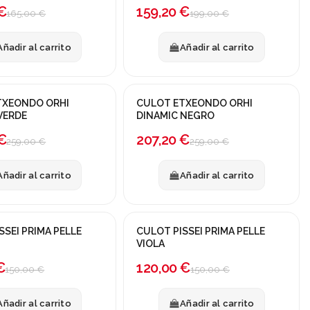
€
159,20 €
165,00 €
199,00 €
Añadir al carrito
Añadir al carrito
TXEONDO ORHI
CULOT ETXEONDO ORHI
!
¡En oferta!
VERDE
DINAMIC NEGRO
-20%
€
207,20 €
259,00 €
259,00 €
Añadir al carrito
Añadir al carrito
SSEI PRIMA PELLE
CULOT PISSEI PRIMA PELLE
!
¡En oferta!
O
VIOLA
-20%
€
120,00 €
150,00 €
150,00 €
Añadir al carrito
Añadir al carrito