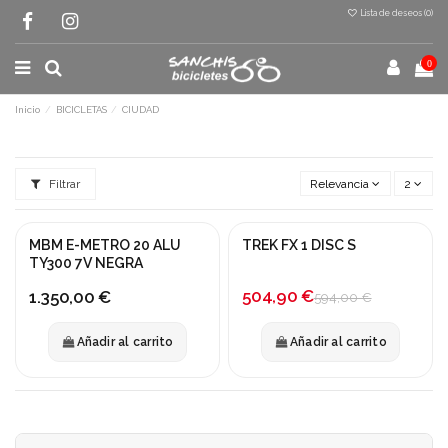
Lista de deseos (
0
)
0
Inicio
BICICLETAS
CIUDAD
Filtrar
Relevancia
2
MBM E-METRO 20 ALU
TREK FX 1 DISC S
¡En oferta!
TY300 7V NEGRA
-15%
504,90 €
1.350,00 €
594,00 €
Añadir al carrito
Añadir al carrito