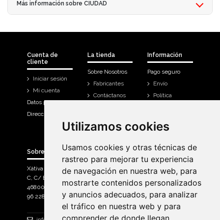
Más información sobre CIUDAD
Cuenta de
La tienda
Información
cliente
Sobre Nosotros
Pago seguro
Iniciar sesión
Fabricantes
Envío
Mi cuenta
Contáctanos
Política
Datos personales
Devoluciones
Direcciones
Mi cuenta
Utilizamos cookies
Utilizamos cookies
Historial de
compra
Usamos cookies y otras técnicas de
Usamos cookies y otras técnicas de
Sobre Bicicletas Sanchis
rastreo para mejorar tu experiencia
rastreo para mejorar tu experiencia
Xàtiva Polígon Industrial
de navegación en nuestra web, para
de navegación en nuestra web, para
C, C/ Braçal del Roncador nave 10. >
mostrarte contenidos personalizados
mostrarte contenidos personalizados
46800, Xàtiva.
y anuncios adecuados, para analizar
y anuncios adecuados, para analizar
96 228 71 23
el tráfico en nuestra web y para
el tráfico en nuestra web y para
comprender de donde llegan
comprender de donde llegan
info@bicicletassanchis.com