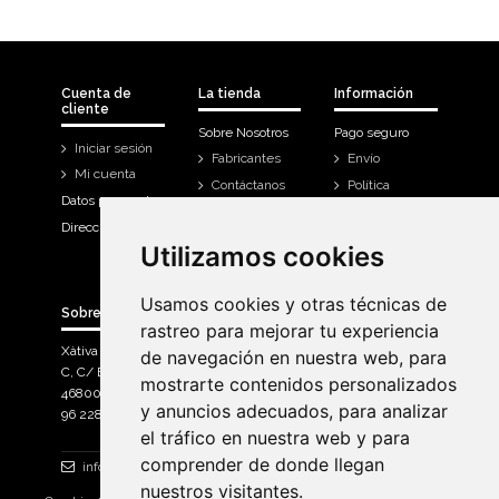
Cuenta de
La tienda
Información
cliente
Sobre Nosotros
Pago seguro
Iniciar sesión
Fabricantes
Envío
Mi cuenta
Contáctanos
Política
Datos personales
Devoluciones
Direcciones
Mi cuenta
Utilizamos cookies
Utilizamos cookies
Historial de
compra
Usamos cookies y otras técnicas de
Usamos cookies y otras técnicas de
Sobre Bicicletas Sanchis
rastreo para mejorar tu experiencia
rastreo para mejorar tu experiencia
Xàtiva Polígon Industrial
de navegación en nuestra web, para
de navegación en nuestra web, para
C, C/ Braçal del Roncador nave 10. >
mostrarte contenidos personalizados
mostrarte contenidos personalizados
46800, Xàtiva.
y anuncios adecuados, para analizar
y anuncios adecuados, para analizar
96 228 71 23
el tráfico en nuestra web y para
el tráfico en nuestra web y para
comprender de donde llegan
comprender de donde llegan
info@bicicletassanchis.com
nuestros visitantes.
nuestros visitantes.