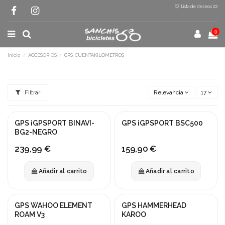
Lista de deseos (
0
)
0
Inicio
ACCESORIOS
GPS, CUENTAKILOMETROS
Filtrar
Relevancia
17
GPS iGPSPORT BINAVI-
GPS iGPSPORT BSC500
BG2-NEGRO
239,99 €
159,90 €
Añadir al carrito
Añadir al carrito
GPS WAHOO ELEMENT
GPS HAMMERHEAD
¡En oferta!
ROAM V3
KAROO
-15%