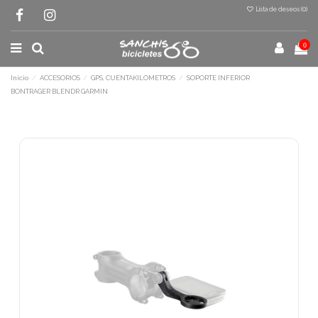
Lista de deseos (
0
)
0
Inicio
ACCESORIOS
GPS, CUENTAKILOMETROS
SOPORTE INFERIOR
BONTRAGER BLENDR GARMIN
Terminal de consulta
○ Motor activo -
SOPORTE INFERIOR
BONTRAGER BLENDR GARMIN