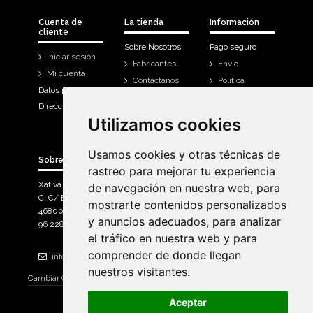
Cuenta de
La tienda
Información
cliente
Sobre Nosotros
Pago seguro
Iniciar sesión
Fabricantes
Envío
Mi cuenta
Contáctanos
Política
Datos personales
Devoluciones
Direcciones
Mi cuenta
Utilizamos cookies
Utilizamos cookies
Historial de
compra
Usamos cookies y otras técnicas de
Usamos cookies y otras técnicas de
Sobre Bicicletas Sanchis
rastreo para mejorar tu experiencia
rastreo para mejorar tu experiencia
Xàtiva Polígon Industrial
de navegación en nuestra web, para
de navegación en nuestra web, para
C, C/ Braçal del Roncador nave 10. >
mostrarte contenidos personalizados
mostrarte contenidos personalizados
46800, Xàtiva.
y anuncios adecuados, para analizar
y anuncios adecuados, para analizar
96 228 71 23
el tráfico en nuestra web y para
el tráfico en nuestra web y para
comprender de donde llegan
comprender de donde llegan
info@bicicletassanchis.com
nuestros visitantes.
nuestros visitantes.
Cambiar Consentimiento de Cookies
Aceptar
Aceptar