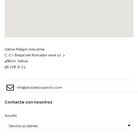
Xàtiva Polígon Industrial
C, C/ Braçal del Roncador nave 10. >
46800, Xàtiva.
96 228 71 23
info@bicicletassanchis.com
Contacte con nosotros
Asunto