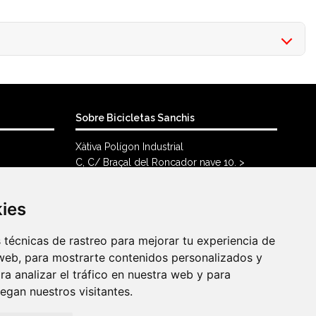
Sobre Bicicletas Sanchis
Xàtiva Polígon Industrial
C, C/ Braçal del Roncador nave 10. >
46800, Xàtiva.
96 228 71 23
kies
kies
info@bicicletassanchis.com
técnicas de rastreo para mejorar tu experiencia de
técnicas de rastreo para mejorar tu experiencia de
web, para mostrarte contenidos personalizados y
web, para mostrarte contenidos personalizados y
a analizar el tráfico en nuestra web y para
a analizar el tráfico en nuestra web y para
gan nuestros visitantes.
gan nuestros visitantes.