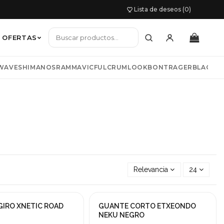
Lista de deseos (0)
OFERTAS
WAVE
SHIMANO
SRAM
MAVIC
FULCRUM
LOOK
BONTRAGER
BLACKB
io mujer
TNESS
COLNAGO
LIV
BIWBIK
KAZAM
s y chaquetas
Relevancia
24
GIRO XNETIC ROAD
GUANTE CORTO ETXEONDO
!
NEKU NEGRO