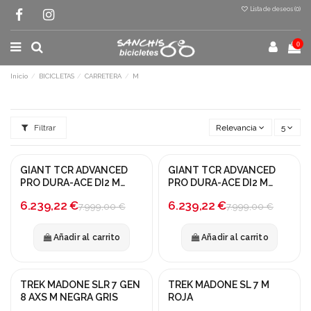
Lista de deseos (
0
)
0
Inicio
BICICLETAS
CARRETERA
M
Filtrar
Relevancia
5
GIANT TCR ADVANCED
GIANT TCR ADVANCED
¡En oferta!
¡En oferta!
PRO DURA-ACE DI2 M
PRO DURA-ACE DI2 M
NEGRO ROJO CORSA
NEGRO ROJO CORSA
-22%
-22%
6.239,22 €
6.239,22 €
7.999,00 €
7.999,00 €
Añadir al carrito
Añadir al carrito
TREK MADONE SLR 7 GEN
TREK MADONE SL 7 M
¡En oferta!
¡En oferta!
8 AXS M NEGRA GRIS
ROJA