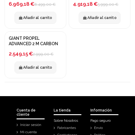
-18%
-18%
6.969,18 €
4.919,18 €
8.499,00 €
5.999,00 €
Añadir al carrito
Añadir al carrito
GIANT PROPEL
¡En oferta!
ADVANCED 2 M CARBON
-15%
2.549,15 €
2.999,00 €
Añadir al carrito
Cuenta de
La tienda
Información
cliente
Sobre Nosotros
Pago seguro
Iniciar sesión
Fabricantes
Envío
Mi cuenta