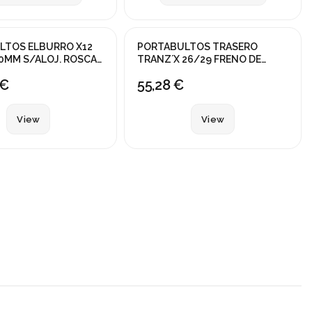
ck
Fuera de stock
LTOS ELBURRO X12
PORTABULTOS TRASERO
0MM S/ALOJ. ROSCA
TRANZ´X 26/29 FRENO DE
DISCO
 €
55,28 €
View
View