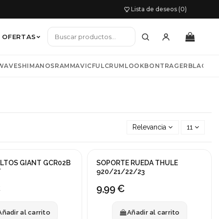
Lista de deseos (0)
OFERTAS
WAVE
SHIMANO
SRAM
MAVIC
FULCRUM
LOOK
BONTRAGER
BLACKB
io mujer
TNESS
COLNAGO
LIV
BIWBIK
KAZAM
s y chaquetas
Relevancia
11
LTOS GIANT GCR02B
SOPORTE RUEDA THULE
Y
920/21/22/23
€
9,99 €
Añadir al carrito
Añadir al carrito