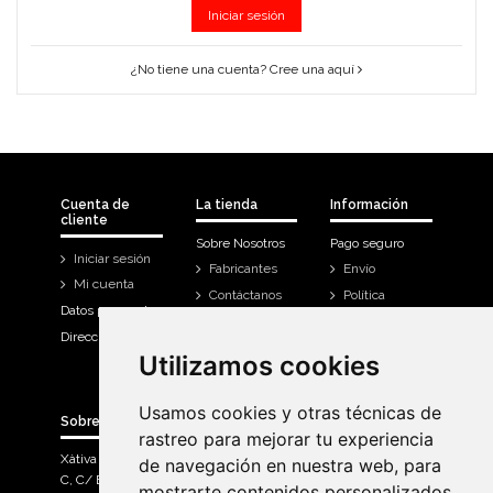
Iniciar sesión
¿No tiene una cuenta? Cree una aquí
Cuenta de
La tienda
Información
cliente
Sobre Nosotros
Pago seguro
Iniciar sesión
Fabricantes
Envío
Mi cuenta
Contáctanos
Política
Datos personales
Devoluciones
Direcciones
Mi cuenta
Utilizamos cookies
Utilizamos cookies
Historial de
compra
Usamos cookies y otras técnicas de
Usamos cookies y otras técnicas de
Sobre Bicicletas Sanchis
rastreo para mejorar tu experiencia
rastreo para mejorar tu experiencia
Xàtiva Polígon Industrial
de navegación en nuestra web, para
de navegación en nuestra web, para
C, C/ Braçal del Roncador nave 10. >
mostrarte contenidos personalizados
mostrarte contenidos personalizados