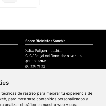
Sobre Bicicletas Sanchis
Xàtiva Polígon Industrial
C, C/ Braçal del Roncador nave 10. >
46800, Xàtiva.
96 228 71 23
info@bicicletassanchis.com
kies
kies
técnicas de rastreo para mejorar tu experiencia de
técnicas de rastreo para mejorar tu experiencia de
web, para mostrarte contenidos personalizados y
web, para mostrarte contenidos personalizados y
a analizar el tráfico en nuestra web y para
a analizar el tráfico en nuestra web y para