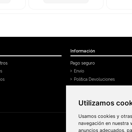
Información
tros
Pago seguro
es
Envío
nos
Política Devoluciones
Mi cuenta
Historial de compra
Utilizamos coo
Utilizamos coo
Usamos cookies y otras 
Usamos cookies y otras 
navegación en nuestra 
navegación en nuestra 
anuncios adecuados, par
anuncios adecuados, par