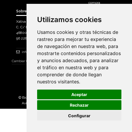
compra
Sobre Bicicletas Sanchis
Utilizamos cookies
Utilizamos cookies
Xàtiva Polígon Industrial
C, C/ Braçal del Roncador nave 10. >
Usamos cookies y otras técnicas de
Usamos cookies y otras técnicas de
46800, Xàtiva.
96 228 71 23
rastreo para mejorar tu experiencia
rastreo para mejorar tu experiencia
de navegación en nuestra web, para
de navegación en nuestra web, para
info@bicicletassanchis.com
mostrarte contenidos personalizados
mostrarte contenidos personalizados
y anuncios adecuados, para analizar
y anuncios adecuados, para analizar
Cambiar Consentimiento de Cookies
el tráfico en nuestra web y para
el tráfico en nuestra web y para
comprender de donde llegan
comprender de donde llegan
nuestros visitantes.
nuestros visitantes.
Aceptar
Aceptar
© Bicicletas Sanchis 2025. Todos los derechos reservados |
Aviso Legal
|
Política de privacidad
|
Política de cookies
Rechazar
Rechazar
Configurar
Configurar