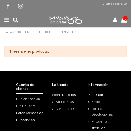
Lista de deseos (
0
)
0
Inicio
BICICLETAS
BTT
DOBLE SUSPENSION
XL
There are no products.
Cuenta de
La tienda
Información
cliente
Sobre Nosotros
Pago seguro
Iniciar sesión
Fabricantes
Envío
Mi cuenta
Contáctanos
Política
Datos personales
Devoluciones
Direcciones
Mi cuenta
Historial de