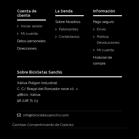
Cuenta de
La tienda
Información
cliente
Sobre Nosotros
Pago seguro
Iniciar sesión
Fabricantes
Envío
Mi cuenta
Contáctanos
Política
Datos personales
Devoluciones
Direcciones
Mi cuenta
Historial de
compra
Sobre Bicicletas Sanchis
Xàtiva Polígon Industrial
C, C/ Braçal del Roncador nave 10. >
46800, Xàtiva.
96 228 71 23
info@bicicletassanchis.com
Cambiar Consentimiento de Cookies