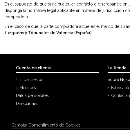
En el supuesto de que surja cualquier conflicto o discrepancia en
disponga la normativa legal aplicable en materia de jurisdicción 
compradora.
En el caso de que la parte compradora actúe en el marco de su act
Juzgados y Tribunales de Valencia (España)
.
Cuenta de cliente
La tienda
Iniciar sesión
Sobre Noso
Mi cuenta
Fabricant
Datos personales
Contácta
Direcciones
Cambiar Consentimiento de Cookies