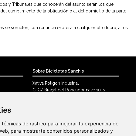
gados y Tribunales que conocerán del asunto serán los que
r del cumplimiento de la obligación o al del domicilio de la parte
s se someten, con renuncia expresa a cualquier otro fuero, a los
Sobre Bicicletas Sanchis
Xàtiva Polígon Industrial
C, C/ Braçal del Roncador nave 10. >
46800, Xàtiva.
96 228 71 23
kies
kies
info@bicicletassanchis.com
técnicas de rastreo para mejorar tu experiencia de
técnicas de rastreo para mejorar tu experiencia de
web, para mostrarte contenidos personalizados y
web, para mostrarte contenidos personalizados y