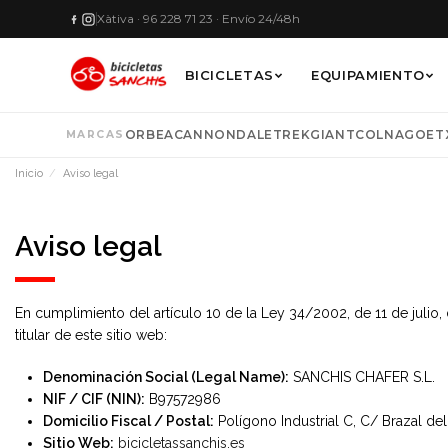
Xàtiva · 96 228 71 23 · Envío 24/48h
BICICLETAS
EQUIPAMIENTO
ORBEA
CANNONDALE
TREK
GIANT
COLNAGO
ET
MARCAS
Por ma
Mujer
Bidone
Acceso
VE
Inicio
Aviso legal
ELIGE TU 
Gafas
Descubr
Descubr
Aviso legal
ORBEA
Camel
compl
Culots muj
mercad
VER 
PINARELL
Manguitos 
VER
En cumplimiento del artículo 10 de la Ley 34/2002, de 11 de julio,
titular de este sitio web:
Denominación Social (Legal Name):
SANCHIS CHAFER S.L.
NIF / CIF (NIN):
B97572986
Domicilio Fiscal / Postal:
Polígono Industrial C, C/ Brazal de
Sitio Web:
bicicletassanchis.es