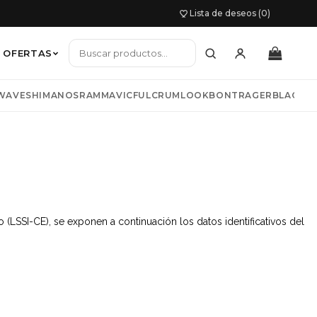
Lista de deseos (0)
OFERTAS
WAVE
SHIMANO
SRAM
MAVIC
FULCRUM
LOOK
BONTRAGER
BLACKB
io mujer
TNESS
COLNAGO
LIV
BIWBIK
KAZAM
s y chaquetas
 (LSSI-CE), se exponen a continuación los datos identificativos del