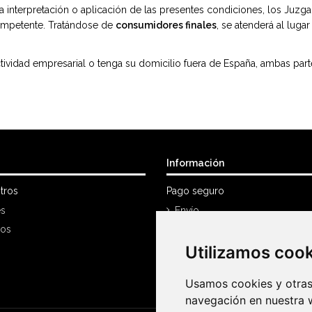
 la interpretación o aplicación de las presentes condiciones, los Juz
competente. Tratándose de
consumidores finales
, se atenderá al luga
ividad empresarial o tenga su domicilio fuera de España, ambas parte
Información
tros
Pago seguro
es
Envío
nos
Política Devoluciones
Utilizamos coo
Utilizamos coo
Mi cuenta
Historial de compra
Usamos cookies y otras 
Usamos cookies y otras 
navegación en nuestra 
navegación en nuestra 