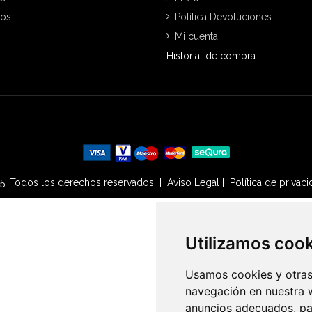
nos
Política Devoluciones
Mi cuenta
Historial de compra
25. Todos los derechos reservados |
Aviso Legal
|
Política de privac
Utilizamos coo
Utilizamos coo
Usamos cookies y otras 
Usamos cookies y otras 
navegación en nuestra 
navegación en nuestra 
anuncios adecuados, par
anuncios adecuados, par