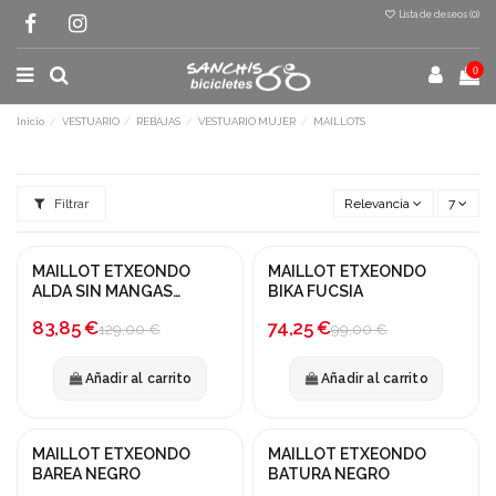
Lista de deseos (
0
)
0
Inicio
VESTUARIO
REBAJAS
VESTUARIO MUJER
MAILLOTS
Filtrar
Relevancia
7
MAILLOT ETXEONDO
MAILLOT ETXEONDO
¡En oferta!
¡En oferta!
ALDA SIN MANGAS
BIKA FUCSIA
AMARILLO MOSTAZA
-35%
-25%
83,85 €
74,25 €
129,00 €
99,00 €
Añadir al carrito
Añadir al carrito
MAILLOT ETXEONDO
MAILLOT ETXEONDO
¡En oferta!
¡En oferta!
BAREA NEGRO
BATURA NEGRO