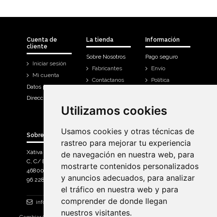
Cuenta de
La tienda
Información
cliente
Sobre Nosotros
Pago seguro
Iniciar sesión
Fabricantes
Envío
Mi cuenta
Contáctanos
Política
Datos personales
Devoluciones
Direcciones
Mi cuenta
Utilizamos cookies
Utilizamos cookies
Historial de
compra
Usamos cookies y otras técnicas de
Usamos cookies y otras técnicas de
Sobre Bicicletas Sanchis
rastreo para mejorar tu experiencia
rastreo para mejorar tu experiencia
Xàtiva Polígon Industrial
de navegación en nuestra web, para
de navegación en nuestra web, para
C, C/ Braçal del Roncador nave 10. >
mostrarte contenidos personalizados
mostrarte contenidos personalizados
46800, Xàtiva.
y anuncios adecuados, para analizar
y anuncios adecuados, para analizar
96 228 71 23
el tráfico en nuestra web y para
el tráfico en nuestra web y para
comprender de donde llegan
comprender de donde llegan
info@bicicletassanchis.com
nuestros visitantes.
nuestros visitantes.