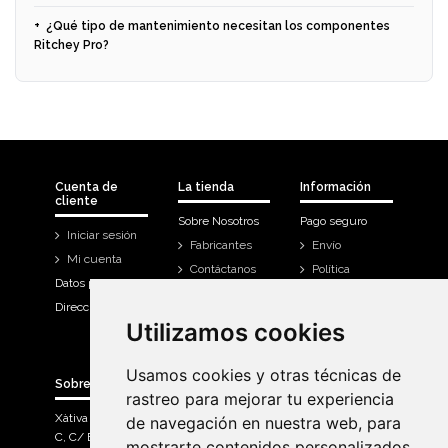
¿Qué tipo de mantenimiento necesitan los componentes
Ritchey Pro?
Cuenta de
La tienda
Información
cliente
Sobre Nosotros
Pago seguro
Iniciar sesión
Fabricantes
Envío
Mi cuenta
Contáctanos
Política
Datos personales
Devoluciones
Direcciones
Mi cuenta
Utilizamos cookies
Utilizamos cookies
Historial de
compra
Usamos cookies y otras técnicas de
Usamos cookies y otras técnicas de
Sobre Bicicletas Sanchis
rastreo para mejorar tu experiencia
rastreo para mejorar tu experiencia
Xàtiva Polígon Industrial
de navegación en nuestra web, para
de navegación en nuestra web, para
C, C/ Braçal del Roncador nave 10. >
mostrarte contenidos personalizados
mostrarte contenidos personalizados