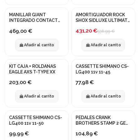
MANILLAR GIANT
AMORTIGUADOR ROCK
¡En oferta!
INTEGRADO CONTACT
SHOX SIDLUXE ULTIMATE
SLR 400/380x90mm
210x50 STANDAR A2
-20%
431,20 €
469,00 €
538,99 €
Añadir al carrito
Añadir al carrito
KIT CAJA + ROLDANAS
CASSETTE SHIMANO CS-
EAGLE AXS T-TYPE XX
LG400 11v 11-45
203,00 €
77,98 €
Añadir al carrito
Añadir al carrito
CASSETTE SHIMANO CS-
PEDALES CRANK
LG400 11v 11-50
BROTHERS STAMP 2 GEN
2 LARGO NEGRO
99,99 €
104,89 €