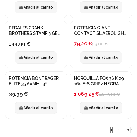
Añadir al carrito
Añadir al carrito
PEDALES CRANK
POTENCIA GIANT
¡En oferta!
BROTHERS STAMP 3 GEN
CONTACT SL AEROLIGHT
2 LARGO NEGRO
90mm 10º
-20%
79,20 €
144,99 €
99,00 €
Añadir al carrito
Añadir al carrito
POTENCIA BONTRAGER
HORQUILLA FOX 36 K 29
¡En oferta!
¡En oferta!
ELITE 35 60MM 13º
160 F-S GRIP2 NEGRA
-35%
1.069,25 €
39,99 €
1.645,00 €
Añadir al carrito
Añadir al carrito
1
2
3
…
13