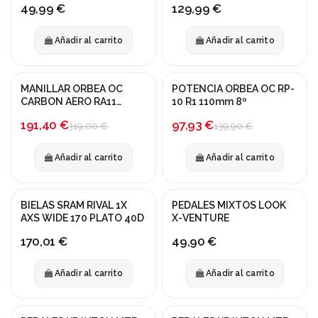
49,99 €
129,99 €
Añadir al carrito
Añadir al carrito
MANILLAR ORBEA OC
POTENCIA ORBEA OC RP-
¡En oferta!
¡En oferta!
CARBON AERO RA11
10 R1 110mm 8º
420/80
-40%
-30%
191,40 €
97,93 €
319,00 €
139,90 €
Añadir al carrito
Añadir al carrito
BIELAS SRAM RIVAL 1X
PEDALES MIXTOS LOOK
AXS WIDE 170 PLATO 40D
X-VENTURE
170,01 €
49,90 €
Añadir al carrito
Añadir al carrito