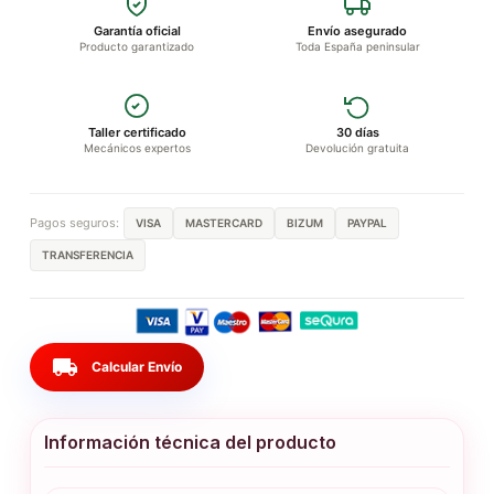
Garantía oficial
Envío asegurado
Producto garantizado
Toda España peninsular
Taller certificado
30 días
Mecánicos expertos
Devolución gratuita
Pagos seguros:
VISA
MASTERCARD
BIZUM
PAYPAL
TRANSFERENCIA
local_shipping
Calcular Envío
Información técnica del producto