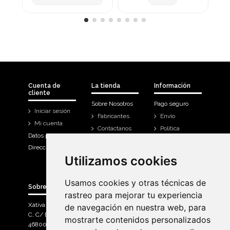
Cuenta de
La tienda
Información
cliente
Sobre Nosotros
Pago seguro
Iniciar sesión
Fabricantes
Envío
Mi cuenta
Contáctanos
Política
Datos personales
Devoluciones
Direcciones
Mi cuenta
Utilizamos cookies
Utilizamos cookies
Historial de
compra
Usamos cookies y otras técnicas de
Usamos cookies y otras técnicas de
Sobre Bicicletas Sanchis
rastreo para mejorar tu experiencia
rastreo para mejorar tu experiencia
Xàtiva Polígon Industrial
de navegación en nuestra web, para
de navegación en nuestra web, para
C, C/ Braçal del Roncador nave 10. >
mostrarte contenidos personalizados
mostrarte contenidos personalizados
46800, Xàtiva.