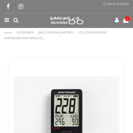
Lista de deseos (
0
)
0
Inicio
ACCESORIOS
GPS, CUENTAKILOMETROS
CICLOCOMPUTADOR
BONTRAGER RIDETIME ELITE
Terminal de consulta
○ Motor activo -
CICLOCOMPUTADOR
BONTRAGER RIDETIME ELITE