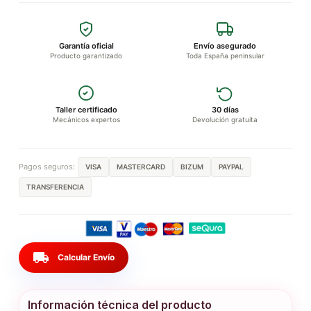
Garantía oficial
Envío asegurado
Producto garantizado
Toda España peninsular
Taller certificado
30 días
Mecánicos expertos
Devolución gratuita
Pagos seguros:
VISA
MASTERCARD
BIZUM
PAYPAL
TRANSFERENCIA
local_shipping
Calcular Envío
Información técnica del producto