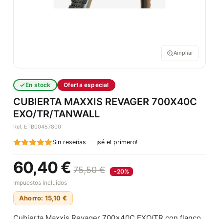
Ampliar
En stock
Oferta especial
CUBIERTA MAXXIS REVAGER 700X40C
EXO/TR/TANWALL
Ref. ETB00457800
Sin reseñas — ¡sé el primero!
60,40 €
75,50 €
-20%
Impuestos incluidos
Ahorro: 15,10 €
Cubierta Maxxis Revager 700x40C EXO/TR con flanco