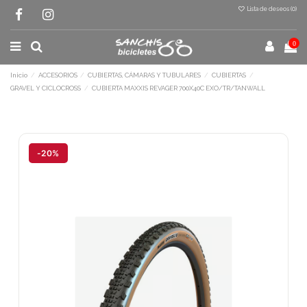
Lista de deseos (
0
)
0
Inicio
ACCESORIOS
CUBIERTAS, CÁMARAS Y TUBULARES
CUBIERTAS
GRAVEL Y CICLOCROSS
CUBIERTA MAXXIS REVAGER 700X40C EXO/TR/TANWALL
Terminal de consulta
○ Motor activo -
CUBIERTA MAXXIS REVAGER
700X40C EXO/TR/TANWALL
-20%