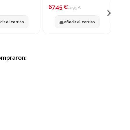
-10%
67,45 €
29,
74,95 €
dir al carrito
Añadir al carrito
ompraron: