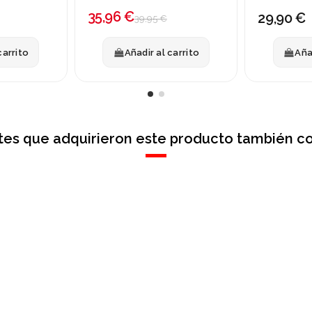
-10%
35,96 €
29,90 €
39,95 €
carrito
Añadir al carrito
Aña
ntes que adquirieron este producto también c