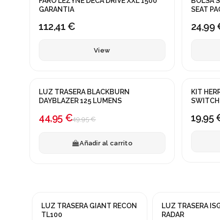
FARO LEZYNE DECA DRIVE XXL 1500
BOLSA S
GARANTIA
SEAT PA
112,41 €
24,99 
View
LUZ TRASERA BLACKBURN
KIT HE
¡En oferta!
DAYBLAZER 125 LUMENS
SWITCH 
-10%
44,95 €
19,95 
49,95 €
Añadir al carrito
LUZ TRASERA GIANT RECON
LUZ TRASERA ISG
TL100
RADAR