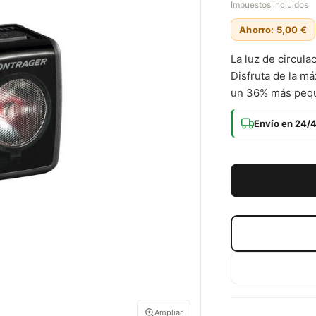
Impuestos incluidos
Ahorro: 5,00 €
La luz de circula
Disfruta de la má
un 36% más pequ
Envío en 24/
Ampliar