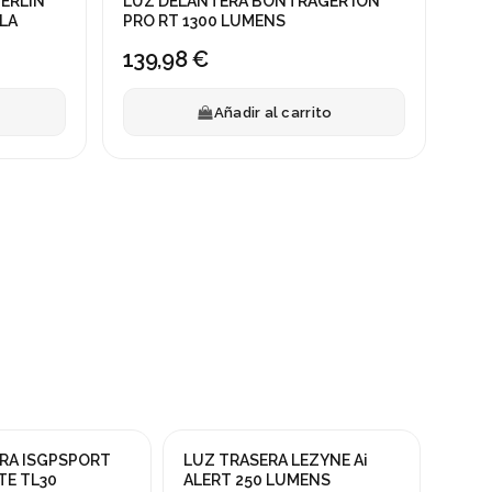
ERLIN
LUZ DELANTERA BONTRAGER ION
LA
PRO RT 1300 LUMENS
139,98 €
Añadir al carrito
RA ISGPSPORT
LUZ TRASERA LEZYNE Ai
LUZ 
¡En oferta!
TE TL30
ALERT 250 LUMENS
RECO