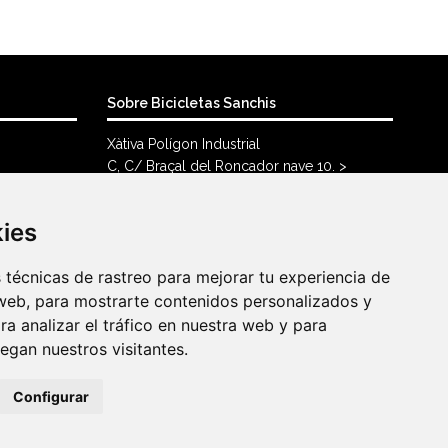
Sobre Bicicletas Sanchis
Xàtiva Polígon Industrial
C, C/ Braçal del Roncador nave 10. >
46800, Xàtiva.
96 228 71 23
kies
kies
info@bicicletassanchis.com
técnicas de rastreo para mejorar tu experiencia de
técnicas de rastreo para mejorar tu experiencia de
web, para mostrarte contenidos personalizados y
web, para mostrarte contenidos personalizados y
a analizar el tráfico en nuestra web y para
a analizar el tráfico en nuestra web y para
gan nuestros visitantes.
gan nuestros visitantes.
Configurar
Configurar
idad
|
Política de cookies