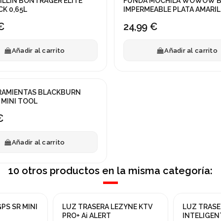
ILLIN BONTRAGER ELITE
FUNDA MOCHILA WOWOW B
CK 0,65L
IMPERMEABLE PLATA AMARIL
€
24,99 €
Añadir al carrito
Añadir al carrito
RRAMIENTAS BLACKBURN
MINI TOOL
€
Añadir al carrito
10 otros productos en la misma categoría:
PS SR MINI
LUZ TRASERA LEZYNE KTV
LUZ TRASE
¡En oferta!
PRO+ Ai ALERT
INTELIGEN