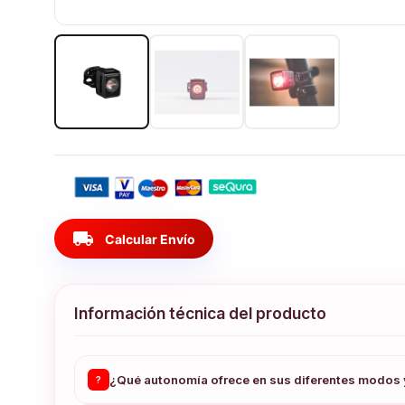
local_shipping
Calcular Envío
Información técnica del producto
¿Qué autonomía ofrece en sus diferentes modos y
?