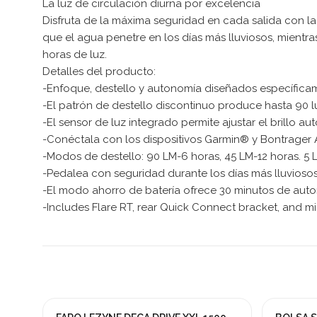
La luz de circulación diurna por excelencia
Disfruta de la máxima seguridad en cada salida con l
que el agua penetre en los días más lluviosos, mientras
horas de luz.
Detalles del producto:
-Enfoque, destello y autonomía diseñados específicame
-El patrón de destello discontinuo produce hasta 90 l
-El sensor de luz integrado permite ajustar el brillo 
-Conéctala con los dispositivos Garmin® y Bontrager A
-Modos de destello: 90 LM-6 horas, 45 LM-12 horas. 5 L
-Pedalea con seguridad durante los días más lluviosos
-El modo ahorro de batería ofrece 30 minutos de auto
-Includes Flare RT, rear Quick Connect bracket, and m
Fuera de stock