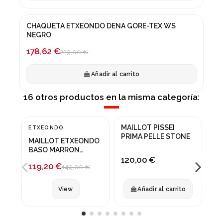
CHAQUETA ETXEONDO DENA GORE-TEX WS
¡En oferta!
NEGRO
-22%
178,62 €
229,00 €
Añadir al carrito
16 otros productos en la misma categoría:
Fuera de stock
Prod
MAILLOT PISSEI
ETXEONDO
ET
¡En oferta!
¡
PRIMA PELLE STONE
MAILLOT ETXEONDO
MA
-20%
-
BASO MARRON
AL
VIGORE
120,00 €
IN
119,20 €
11
149,00 €
View
Añadir al carrito