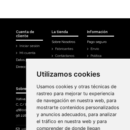
Cuenta de
La tienda
Información
cliente
Sobre Nosotros
Pago seguro
Iniciar sesión
Fabricantes
Envío
Mi cuenta
Contáctanos
Política
Datos personales
Devoluciones
Direcciones
Mi cuenta
Utilizamos cookies
Utilizamos cookies
Historial de
compra
Usamos cookies y otras técnicas de
Usamos cookies y otras técnicas de
Sobre Bicicletas Sanchis
rastreo para mejorar tu experiencia
rastreo para mejorar tu experiencia
Xàtiva Polígon Industrial
de navegación en nuestra web, para
de navegación en nuestra web, para
C, C/ Braçal del Roncador nave 10. >
mostrarte contenidos personalizados
mostrarte contenidos personalizados
46800, Xàtiva.
y anuncios adecuados, para analizar
y anuncios adecuados, para analizar
96 228 71 23
el tráfico en nuestra web y para
el tráfico en nuestra web y para
comprender de donde llegan
comprender de donde llegan
info@bicicletassanchis.com