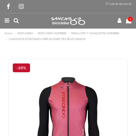
Lista de deseos (
0
)
0
Inicio
VESTUARIO
VESTUARIO HOMBRE
MAILLOTS Y CHAQUETAS HOMBRE
CHAQUETA ETXEONDO URRUN GORE TEX ROJO SANDIA
Terminal de consulta
○ Motor activo -
CHAQUETA ETXEONDO
URRUN GORE TEX ROJO SANDIA
-20%