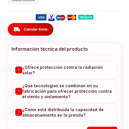
TRANSFERENCIA
local_shipping
Calcular Envío
Información técnica del producto
¿Ofrece protección contra la radiación
?
solar?
¿Qué tecnologías se combinan en su
fabricación para ofrecer protección contra
?
el viento y aislamiento?
¿Cómo está distribuida la capacidad de
?
almacenamiento en la prenda?