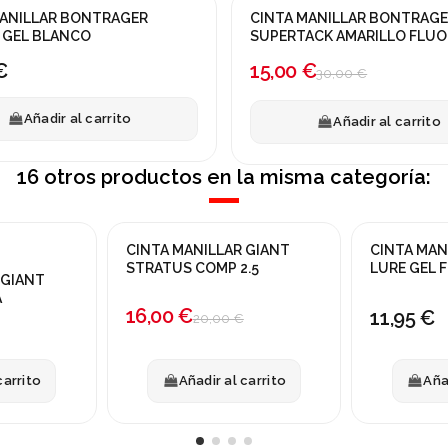
MANILLAR BONTRAGER
CINTA MANILLAR BONTRAG
¡En oferta!
 GEL BLANCO
SUPERTACK AMARILLO FLUO
-50%
€
15,00 €
30,00 €
Añadir al carrito
Añadir al carrito
16 otros productos en la misma categoría:
CINTA MANILLAR GIANT
CINTA MAN
¡En oferta!
STRATUS COMP 2.5
LURE GEL 
 GIANT
-20%
A
16,00 €
11,95 €
20,00 €
carrito
Añadir al carrito
Aña