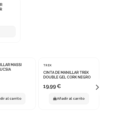
ER
R
ILLAR MASSI
TREK
BONT
NUEVO
FUCSIA
CINTA DE MANILLAR TREK
CINT
DOUBLE GEL CORK NEGRO
SPO
19,99 €
19,
dir al carrito
Añadir al carrito