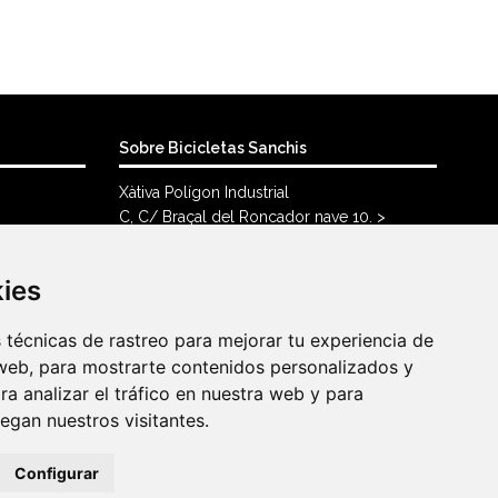
Sobre Bicicletas Sanchis
Xàtiva Polígon Industrial
C, C/ Braçal del Roncador nave 10. >
46800, Xàtiva.
96 228 71 23
kies
kies
info@bicicletassanchis.com
técnicas de rastreo para mejorar tu experiencia de
técnicas de rastreo para mejorar tu experiencia de
web, para mostrarte contenidos personalizados y
web, para mostrarte contenidos personalizados y
a analizar el tráfico en nuestra web y para
a analizar el tráfico en nuestra web y para
gan nuestros visitantes.
gan nuestros visitantes.
Configurar
Configurar