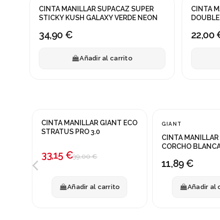
CINTA MANILLAR SUPACAZ SUPER
CINTA 
STICKY KUSH GALAXY VERDE NEON
DOUBLE
34,90 €
22,00 
Añadir al carrito
CINTA MANILLAR GIANT ECO
GIANT
¡En oferta!
STRATUS PRO 3.0
CINTA MANILLAR
-15%
CORCHO BLANC
33,15 €
39,00 €
11,89 €
Añadir al carrito
Añadir al 