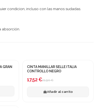
quier condicion, incluso con las manos sudadas.
a absorción.
IA GRAN
CINTA MANILLAR SELLE ITALIA
¡En oferta!
CONTROLLO NEGRO
-20%
17,52 €
21,90 €
Añadir al carrito