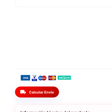
local_shipping
Calcular Envío