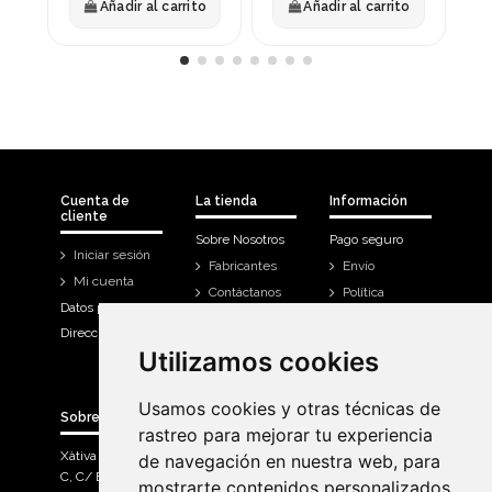
Añadir al carrito
Añadir al carrito
Cuenta de
La tienda
Información
cliente
Sobre Nosotros
Pago seguro
Iniciar sesión
Fabricantes
Envío
Mi cuenta
Contáctanos
Política
Datos personales
Devoluciones
Direcciones
Mi cuenta
Utilizamos cookies
Utilizamos cookies
Historial de
compra
Usamos cookies y otras técnicas de
Usamos cookies y otras técnicas de
Sobre Bicicletas Sanchis
rastreo para mejorar tu experiencia
rastreo para mejorar tu experiencia
Xàtiva Polígon Industrial
de navegación en nuestra web, para
de navegación en nuestra web, para
C, C/ Braçal del Roncador nave 10. >
mostrarte contenidos personalizados
mostrarte contenidos personalizados