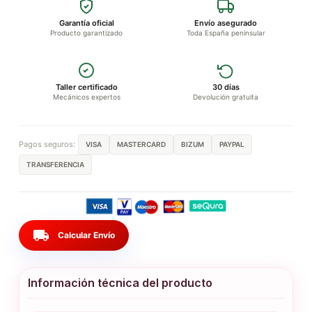
Garantía oficial
Envío asegurado
Producto garantizado
Toda España peninsular
Taller certificado
30 días
Mecánicos expertos
Devolución gratuita
Pagos seguros:
VISA
MASTERCARD
BIZUM
PAYPAL
TRANSFERENCIA
local_shipping
Calcular Envío
Información técnica del producto