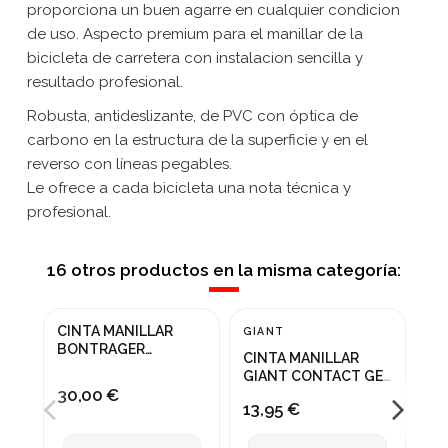
proporciona un buen agarre en cualquier condicion
de uso. Aspecto premium para el manillar de la
bicicleta de carretera con instalacion sencilla y
resultado profesional.
Robusta, antideslizante, de PVC con óptica de
carbono en la estructura de la superficie y en el
reverso con líneas pegables.
Le ofrece a cada bicicleta una nota técnica y
profesional.
16 otros productos en la misma categoría:
CINTA MANILLAR
CI
GIANT
BONTRAGER
SU
CINTA MANILLAR
ECOTACK NEGRA
ST
GIANT CONTACT GEL
GA
30,00 €
34
BLANCA
13,95 €