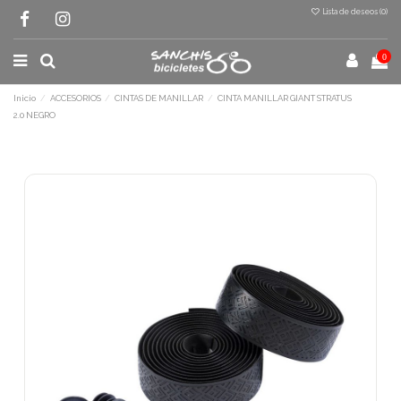
Lista de deseos (
0
)
0
Inicio
ACCESORIOS
CINTAS DE MANILLAR
CINTA MANILLAR GIANT STRATUS
2.0 NEGRO
Terminal de consulta
○ Motor activo -
CINTA MANILLAR GIANT
STRATUS 2.0 NEGRO