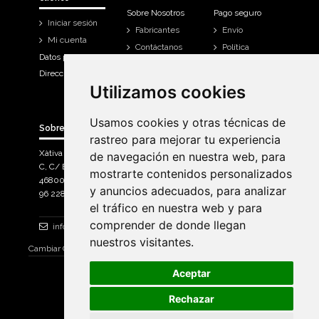
Sobre Nosotros
Pago seguro
Iniciar sesión
Fabricantes
Envío
Mi cuenta
Contáctanos
Política
Datos personales
Devoluciones
Direcciones
Mi cuenta
Utilizamos cookies
Utilizamos cookies
Historial de
compra
Usamos cookies y otras técnicas de
Usamos cookies y otras técnicas de
Sobre Bicicletas Sanchis
rastreo para mejorar tu experiencia
rastreo para mejorar tu experiencia
Xàtiva Polígon Industrial
de navegación en nuestra web, para
de navegación en nuestra web, para
C, C/ Braçal del Roncador nave 10. >
mostrarte contenidos personalizados
mostrarte contenidos personalizados
46800, Xàtiva.
y anuncios adecuados, para analizar
y anuncios adecuados, para analizar
96 228 71 23
el tráfico en nuestra web y para
el tráfico en nuestra web y para
comprender de donde llegan
comprender de donde llegan
info@bicicletassanchis.com
nuestros visitantes.
nuestros visitantes.
Cambiar Consentimiento de Cookies
Aceptar
Aceptar
Rechazar
Rechazar