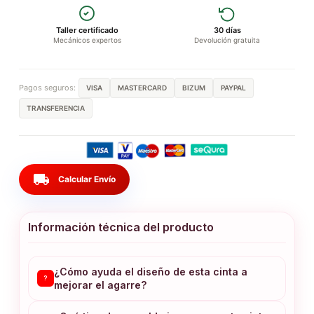
Taller certificado
30 días
Mecánicos expertos
Devolución gratuita
Pagos seguros:
VISA
MASTERCARD
BIZUM
PAYPAL
TRANSFERENCIA
local_shipping
Calcular Envío
Información técnica del producto
¿Cómo ayuda el diseño de esta cinta a
?
mejorar el agarre?