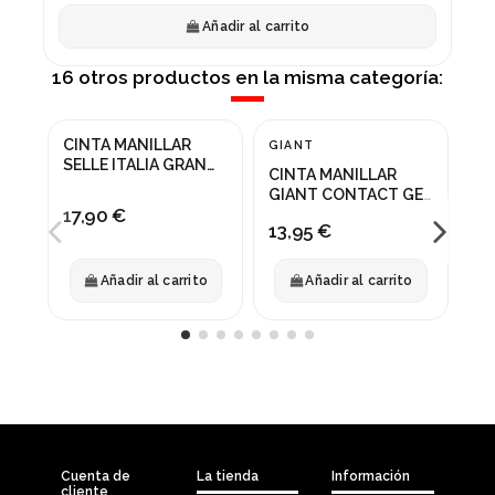
Añadir al carrito
16 otros productos en la misma categoría:
CINTA MANILLAR
CI
GIANT
¡
SELLE ITALIA GRAN
BO
CINTA MANILLAR
FONDO BLANCO
SU
-
GIANT CONTACT GEL
AM
15
17,90 €
BLANCA
13,95 €
Añadir al carrito
Añadir al carrito
Cuenta de
La tienda
Información
cliente