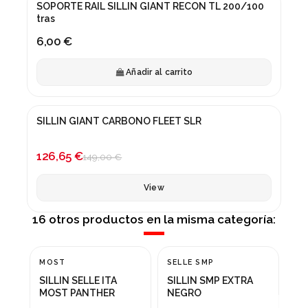
SOPORTE RAIL SILLIN GIANT RECON TL 200/100
tras
6,00 €
Añadir al carrito
Fuera de stock
SILLIN GIANT CARBONO FLEET SLR
¡En oferta!
-15%
126,65 €
149,00 €
View
16 otros productos en la misma categoría:
SI
MOST
SELLE SMP
¡En oferta!
NUEVO
27
SILLIN SELLE ITA
SILLIN SMP EXTRA
LU
-50%
MOST PANTHER
NEGRO
32