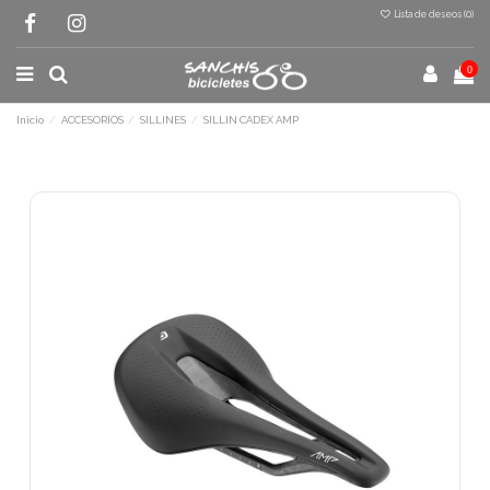
Lista de deseos (
0
)
0
Inicio
ACCESORIOS
SILLINES
SILLIN CADEX AMP
Terminal de consulta
○ Motor activo -
SILLIN CADEX AMP