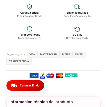
Garantía oficial
Envío asegurado
Producto garantizado
Toda España peninsular
Taller certificado
30 días
Mecánicos expertos
Devolución gratuita
Pagos seguros:
VISA
MASTERCARD
BIZUM
PAYPAL
TRANSFERENCIA
local_shipping
Calcular Envío
Información técnica del producto