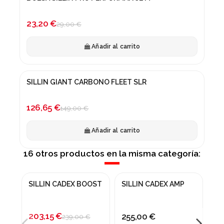
¡En oferta!
-20%
23,20 €
29,00 €
Añadir al carrito
SILLIN GIANT CARBONO FLEET SLR
¡En oferta!
-15%
126,65 €
149,00 €
Añadir al carrito
16 otros productos en la misma categoría:
SILLIN CADEX BOOST
SILLIN CADEX AMP
SI
-15%
¡
X3
-
203,15 €
11
255,00 €
239,00 €