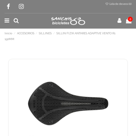
Lista de deseos (
0
)
0
Inicio
ACCESORIOS
SILLINES
SILLIN FIZIK ANTARES ADAPTIVE VENTO R1
150MM
Terminal de consulta
○ Motor activo -
SILLIN FIZIK ANTARES
ADAPTIVE VENTO R1 150MM