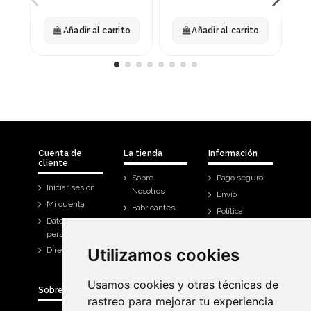
Añadir al carrito
Añadir al carrito
Cuenta de
La tienda
Información
cliente
Sobre
Pago seguro
Iniciar sesión
Nosotros
Envío
Mi cuenta
Fabricantes
Política
Datos
Contáctanos
Devoluciones
personales
Mi cuenta
Utilizamos cookies
Utilizamos cookies
Direcciones
Historial de
compra
Usamos cookies y otras técnicas de
Usamos cookies y otras técnicas de
Sobre Bicicletas Sanchis
rastreo para mejorar tu experiencia
rastreo para mejorar tu experiencia