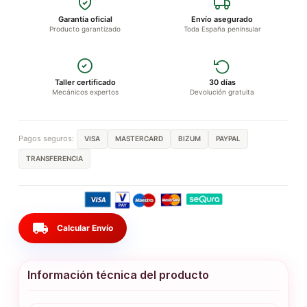
Garantía oficial
Envío asegurado
Producto garantizado
Toda España peninsular
Taller certificado
30 días
Mecánicos expertos
Devolución gratuita
Pagos seguros:
VISA
MASTERCARD
BIZUM
PAYPAL
TRANSFERENCIA
local_shipping
Calcular Envío
Información técnica del producto