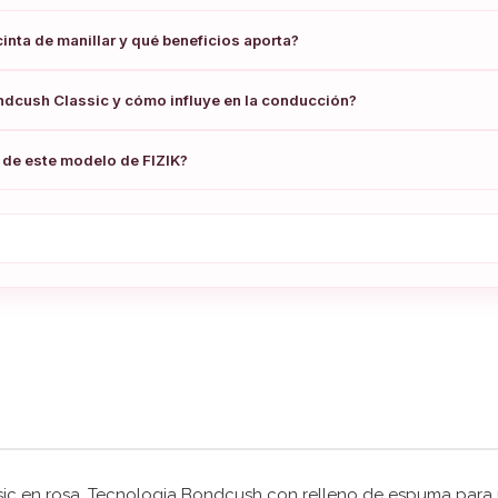
cinta de manillar y qué beneficios aporta?
ondcush Classic y cómo influye en la conducción?
o de este modelo de FIZIK?
sic en rosa. Tecnologia Bondcush con relleno de espuma para 