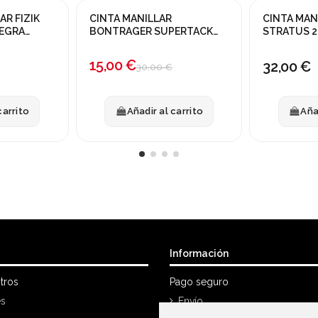
AR FIZIK
CINTA MANILLAR
CINTA MAN
¡En oferta!
NEGRA
BONTRAGER SUPERTACK
STRATUS 2
AMARILLO FLUOR
-50%
15,00 €
32,00 €
30,00 €
carrito
Añadir al carrito
Aña
Información
tros
Pago seguro
es
Envío