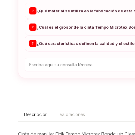
¿Qué material se utiliza en la fabricación de esta 
?
¿Cuál es el grosor de la cinta Tempo Microtex B
?
¿Qué características definen la calidad y el estil
?
Descripción
Valoraciones
Cinta de manillar Fizik Tempo Microtex Bondcush Clas