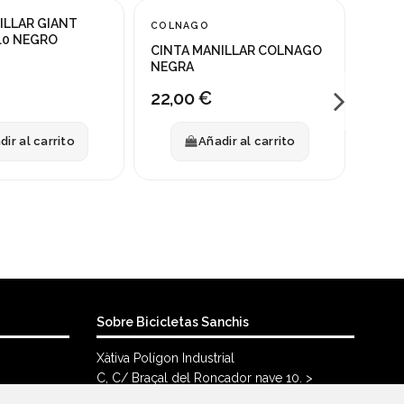
ILLAR GIANT
CINT
COLNAGO
¡En o
.0 NEGRO
ANTI
CINTA MANILLAR COLNAGO
-25
NEGRA
9,7
22,00 €
dir al carrito
Añadir al carrito
Sobre Bicicletas Sanchis
Xàtiva Polígon Industrial
C, C/ Braçal del Roncador nave 10. >
46800, Xàtiva.