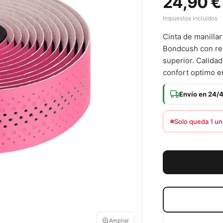
24,90 €
Impuestos incluidos
Cinta de manilla
Bondcush con re
superior. Calida
confort optimo e
Envío en 24/
Solo queda 1 un
Ampliar