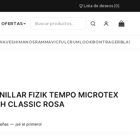
Lista de deseos (0)
OFERTAS
WAVE
SHIMANO
SRAM
MAVIC
FULCRUM
LOOK
BONTRAGER
BLACKB
io mujer
TNESS
COLNAGO
LIV
BIWBIK
KAZAM
s y chaquetas
NILLAR FIZIK TEMPO MICROTEX
H CLASSIC ROSA
señas — ¡sé el primero!