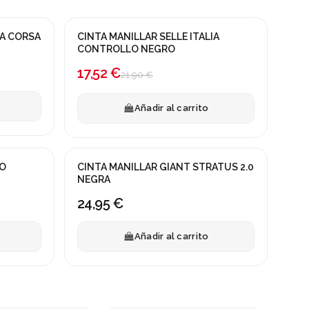
IA CORSA
CINTA MANILLAR SELLE ITALIA
¡En oferta!
CONTROLLO NEGRO
-20%
17,52 €
21,90 €
Añadir al carrito
PO
CINTA MANILLAR GIANT STRATUS 2.0
NEGRA
24,95 €
Añadir al carrito