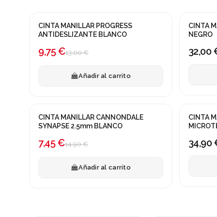
CINTA MANILLAR PROGRESS
CINTA M
¡En oferta!
ANTIDESLIZANTE BLANCO
NEGRO
-25%
9,75 €
32,00 
13,00 €
Añadir al carrito
CINTA MANILLAR CANNONDALE
CINTA M
¡En oferta!
SYNAPSE 2.5mm BLANCO
MICROT
-50%
7,45 €
34,90 
14,90 €
Añadir al carrito