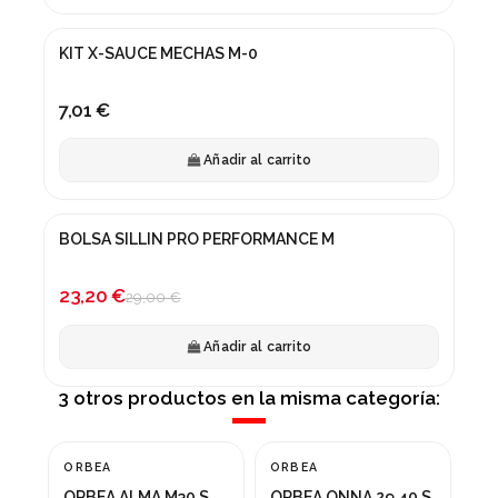
KIT X-SAUCE MECHAS M-0
7,01 €
Añadir al carrito
BOLSA SILLIN PRO PERFORMANCE M
¡En oferta!
-20%
23,20 €
29,00 €
Añadir al carrito
3 otros productos en la misma categoría:
ORBEA
ORBEA
GI
¡En oferta!
ORBEA ALMA M30 S
ORBEA ONNA 29 40 S
GI