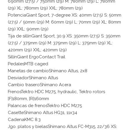
690mm (27.5) / 750mm (29) M: 780mm (29) L: 780mm
(29) XL: 780mm (29) XXL: 780mm (29)
PotenciaGiant Sport, 7-degree XS: 40mm (27.5) S: 50mm
(27.5) / 50mm (29) M: 60mm (29) L: 70mm (29) XL: 80mm
(29) XXL: 90mm (29)
Tija de sillínGiant Sport, 30.9 XS: 350mm (27.5) S: 350mm
(27.5) / 375mm (29) M: 375mm (29) L: 375mm (29) XL:
420mm (29) XXL: 420mm (29)
SillínGiant ErgoContact Trail
PedalesMTB caged
Manetas de cambioShimano Altus, 2x8
DesviadorShimano Altus
Cambio traseroShimano Acera
FrenosTektro HDC M275, hydraulic, Tektro rotors
[F]180mm, [R]160mm
Palancas de frenosTektro HDC M275
CasetteShimano Altus HG31, 11x34
CadenaKMC 8.3
Jgo. platos y bielasShimano Altus FC-M315, 22/36 XS: