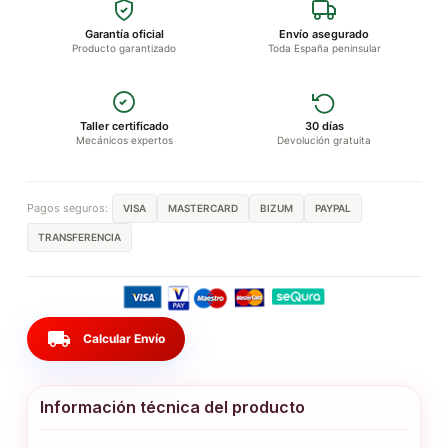
Garantía oficial
Envío asegurado
Producto garantizado
Toda España peninsular
Taller certificado
30 días
Mecánicos expertos
Devolución gratuita
Pagos seguros:
VISA
MASTERCARD
BIZUM
PAYPAL
TRANSFERENCIA
local_shipping
Calcular Envío
Información técnica del producto