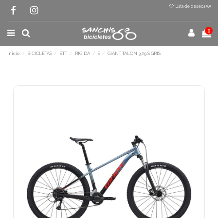
Lista de deseos (
0
)
0
Inicio
BICICLETAS
BTT
RIGIDA
S
GIANT TALON 3 29 S GRIS
Terminal de consulta
○ Motor activo -
GIANT TALON 3 29 S GRIS