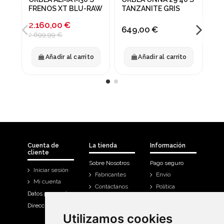
-20%
FRENOS XT BLU-RAW
TANZANITE GRIS
BE
2.160,00 €
649,00 €
64
2.699,99 €
Añadir al carrito
Añadir al carrito
Cuenta de
La tienda
Información
cliente
Sobre Nosotros
Pago seguro
Iniciar sesión
Fabricantes
Envío
Mi cuenta
Contáctanos
Política
Datos personales
Devoluciones
Direcciones
Mi cuenta
Utilizamos cookies
Utilizamos cookies
Historial de