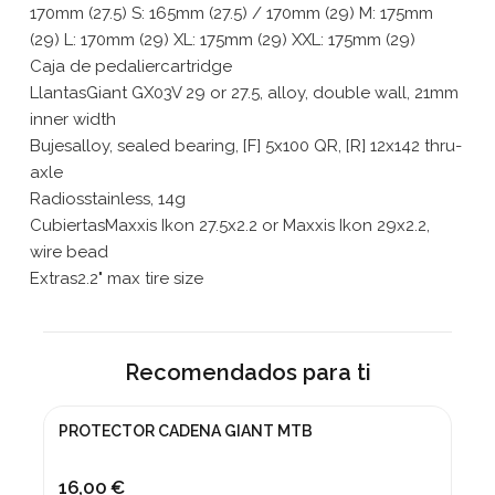
170mm (27.5) S: 165mm (27.5) / 170mm (29) M: 175mm
(29) L: 170mm (29) XL: 175mm (29) XXL: 175mm (29)
Caja de pedaliercartridge
LlantasGiant GX03V 29 or 27.5, alloy, double wall, 21mm
inner width
Bujesalloy, sealed bearing, [F] 5x100 QR, [R] 12x142 thru-
axle
Radiosstainless, 14g
CubiertasMaxxis Ikon 27.5x2.2 or Maxxis Ikon 29x2.2,
wire bead
Extras2.2" max tire size
Recomendados para ti
PROTECTOR CADENA GIANT MTB
16,00 €