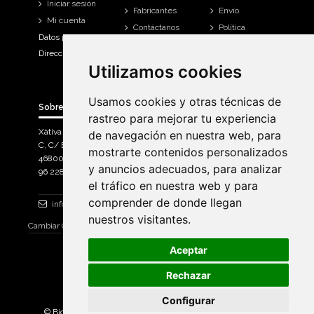
Iniciar sesión
Fabricantes
Envío
Mi cuenta
Contáctanos
Política
Datos personales
Devoluciones
Direcciones
Mi cuenta
Utilizamos cookies
Utilizamos cookies
Historial de
compra
Usamos cookies y otras técnicas de
Usamos cookies y otras técnicas de
Sobre Bicicletas Sanchis
rastreo para mejorar tu experiencia
rastreo para mejorar tu experiencia
Xàtiva Polígon Industrial
de navegación en nuestra web, para
de navegación en nuestra web, para
C, C/ Braçal del Roncador nave 10. >
mostrarte contenidos personalizados
mostrarte contenidos personalizados
46800, Xàtiva.
y anuncios adecuados, para analizar
y anuncios adecuados, para analizar
96 228 71 23
el tráfico en nuestra web y para
el tráfico en nuestra web y para
comprender de donde llegan
comprender de donde llegan
info@bicicletassanchis.com
nuestros visitantes.
nuestros visitantes.
Cambiar Consentimiento de Cookies
Aceptar
Aceptar
Rechazar
Rechazar
Configurar
Configurar
© Bicicletas Sanchis 2025. Todos los derechos reservados |