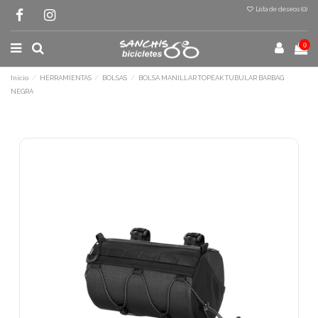
Lista de deseos (
0
)
0
Inicio
HERRAMIENTAS
BOLSAS
BOLSA MANILLAR TOPEAK TUBULAR BARBAG
NEGRA
Terminal de consulta
○ Motor activo -
BOLSA MANILLAR TOPEAK
TUBULAR BARBAG NEGRA