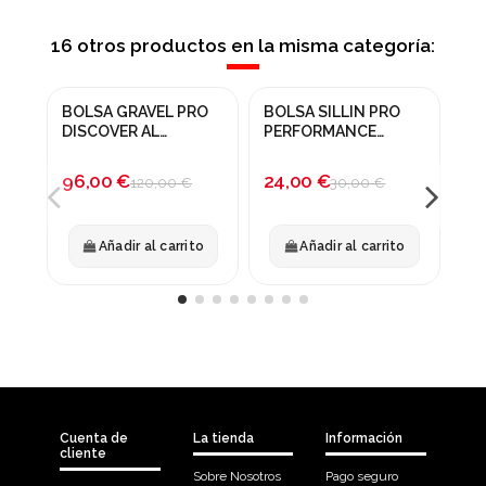
16 otros productos en la misma categoría:
BOLSA GRAVEL PRO
BOLSA SILLIN PRO
BO
¡En oferta!
¡En oferta!
¡
DISCOVER AL
PERFORMANCE
DI
CUADRO SMALL
HERRAMIENTAS
IM
-20%
-20%
-
96,00 €
24,00 €
40
120,00 €
30,00 €
Añadir al carrito
Añadir al carrito
Cuenta de
La tienda
Información
cliente
Sobre Nosotros
Pago seguro