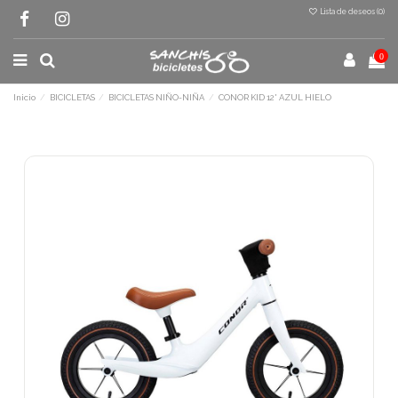
Lista de deseos (
0
)
0
Inicio
BICICLETAS
BICICLETAS NIÑO-NIÑA
CONOR KID 12' AZUL HIELO
Terminal de consulta
○ Motor activo -
CONOR KID 12' AZUL
HIELO