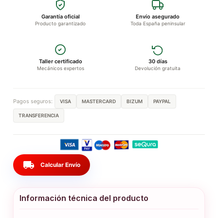
Garantía oficial
Envío asegurado
Producto garantizado
Toda España peninsular
Taller certificado
30 días
Mecánicos expertos
Devolución gratuita
Pagos seguros:
VISA
MASTERCARD
BIZUM
PAYPAL
TRANSFERENCIA
local_shipping
Calcular Envío
Información técnica del producto