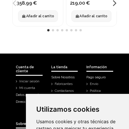
83
358,99 €
219,00 €
Añadir al carrito
Añadir al carrito
Cuenta de
La tienda
Información
cliente
Sobre Nosotros
Pago seguro
Iniciar sesión
Fabricantes
Envío
Mi cuenta
Contáctanos
Política
Datos personales
Devoluciones
Direcciones
Mi cuenta
Utilizamos cookies
Utilizamos cookies
Historial de
compra
Usamos cookies y otras técnicas de
Usamos cookies y otras técnicas de
Sobre Bicicletas Sanchis
rastreo para mejorar tu experiencia
rastreo para mejorar tu experiencia