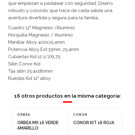
que empiezan a pedalear con seguridad. Diseno
robusto y colorido que hace de cada salida una
aventura divertida y segura para la familia.
Cuadro 12" Magnesio /Aluminio
Horquilla Magnesio / Aluminio
Manillar Alloy 400x25,4mm
Potencia Alloy Ext:35mm, 25,4mm
Cubiertas Kid 12 1/2X1,75
Sillín Conor Kid
Tija sillín 25.4x180mm
Ruedas Kid 12" alloy
16 otros productos en la misma categoría:
ORBEA
CONOR
GI
¡
ORBEA MX 16 VERDE
CONOR KIT 16 ROJA
GI
-
AMARILLO
NE