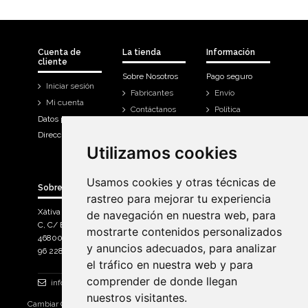
Cuenta de
La tienda
Información
cliente
Sobre Nosotros
Pago seguro
Iniciar sesión
Fabricantes
Envío
Mi cuenta
Contáctanos
Política
Datos personales
Devoluciones
Direcciones
Mi cuenta
Utilizamos cookies
Utilizamos cookies
Historial de
compra
Usamos cookies y otras técnicas de
Usamos cookies y otras técnicas de
Sobre Bicicletas Sanchis
rastreo para mejorar tu experiencia
rastreo para mejorar tu experiencia
Xàtiva Polígon Industrial
de navegación en nuestra web, para
de navegación en nuestra web, para
C, C/ Braçal del Roncador nave 10. >
mostrarte contenidos personalizados
mostrarte contenidos personalizados
46800, Xàtiva.
y anuncios adecuados, para analizar
y anuncios adecuados, para analizar
96 228 71 23
el tráfico en nuestra web y para
el tráfico en nuestra web y para
comprender de donde llegan
comprender de donde llegan
info@bicicletassanchis.com
nuestros visitantes.
nuestros visitantes.
Cambiar Consentimiento de Cookies