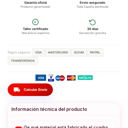
Garantía oficial
Envío asegurado
Producto garantizado
Toda España peninsular
Taller certificado
30 días
Mecánicos expertos
Devolución gratuita
Pagos seguros:
VISA
MASTERCARD
BIZUM
PAYPAL
TRANSFERENCIA
local_shipping
Calcular Envío
Información técnica del producto
¿De qué material está fabricado el cuadro