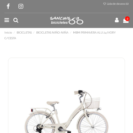
Lista de deseos (
0
)
0
Inicio
BICICLETAS
BICICLETAS NIÑO-NIÑA
MBM PRIMAVERA ALU 24 IVORY
C/CESTA
Terminal de consulta
○ Motor activo -
MBM PRIMAVERA ALU 24
IVORY C/CESTA