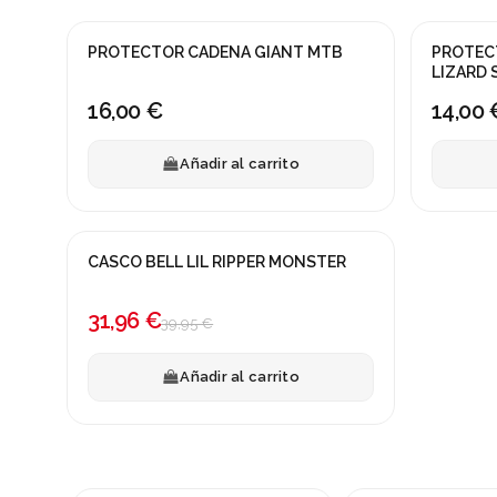
PROTECTOR CADENA GIANT MTB
PROTEC
LIZARD 
16,00 €
14,00 
Añadir al carrito
CASCO BELL LIL RIPPER MONSTER
¡En oferta!
-20%
31,96 €
39,95 €
Añadir al carrito