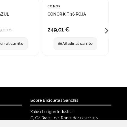
Fuera 
CONOR
CON
AZUL
CONOR KIT 16 ROJA
CONO
249,01 €
389
9,00 €
dir al carrito
Añadir al carrito
Sobre Bicicletas Sanchis
Xàtiva Polígon Industrial
C, C/ Braçal del Roncador nave 10. >
46800, Xàtiva.