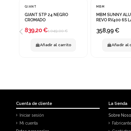
GIANT
MBM
¡En oferta!
GIANT STP 24 NEGRO
MBM SUNNY ALU 
-20%
CROMADO
REVO RV400 6S 
C/CESTA
839,20 €
358,99 €
1.049,00 €
Añadir al carrito
Añadir al 
Cuenta de cliente
La tienda
Iniciar sesión
Sobre Noso
Mi cuenta
Fabricant