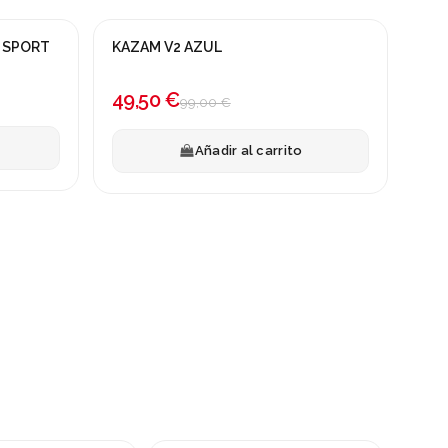
 SPORT
KAZAM V2 AZUL
¡En oferta!
-50%
49,50 €
99,00 €
Añadir al carrito