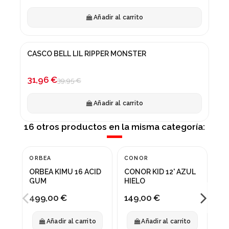
Añadir al carrito
CASCO BELL LIL RIPPER MONSTER
¡En oferta!
-20%
31,96 €
39,95 €
Añadir al carrito
16 otros productos en la misma categoría:
ORBEA
CONOR
CO
ORBEA KIMU 16 ACID
CONOR KID 12' AZUL
CO
GUM
HIELO
499,00 €
149,00 €
24
Añadir al carrito
Añadir al carrito