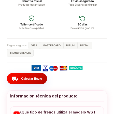
Garantía oficial
Envío asegurado
Producto garantizado
Toda España peninsular
Taller certificado
30 días
Mecánicos expertos
Devolución gratuita
Pagos seguros:
VISA
MASTERCARD
BIZUM
PAYPAL
TRANSFERENCIA
local_shipping
Calcular Envío
Información técnica del producto
¿Qué tipo de frenos utiliza el modelo WST