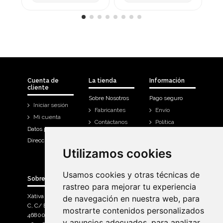
Cuenta de
La tienda
Información
cliente
Sobre Nosotros
Pago seguro
Iniciar sesión
Fabricantes
Envío
Mi cuenta
Contáctanos
Política
Datos personales
Devoluciones
Direcciones
Mi cuenta
Utilizamos cookies
Utilizamos cookies
Historial de
compra
Usamos cookies y otras técnicas de
Usamos cookies y otras técnicas de
Sobre Bicicletas Sanchis
rastreo para mejorar tu experiencia
rastreo para mejorar tu experiencia
Xàtiva Polígon Industrial
de navegación en nuestra web, para
de navegación en nuestra web, para
C, C/ Braçal del Roncador nave 10. >
mostrarte contenidos personalizados
mostrarte contenidos personalizados
46800, Xàtiva.
y anuncios adecuados, para analizar
y anuncios adecuados, para analizar