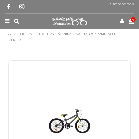
Lista de deseos (
0
)
0
Inicio
BICICLETAS
BICICLETAS NIÑO-NIÑA
WST 18" GRIS AMARILLA CON
ESTABICILOS
Terminal de consulta
○ Motor activo -
WST 18" GRIS AMARILLA
CON ESTABICILOS