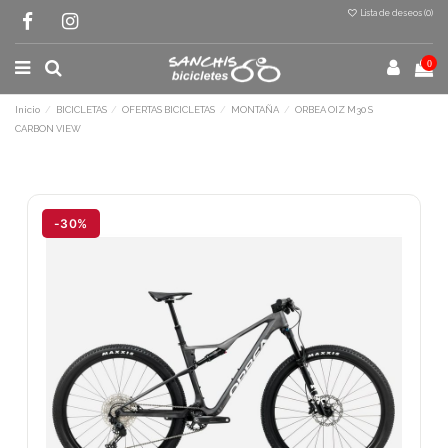
Lista de deseos (
0
)
0
Inicio
BICICLETAS
OFERTAS BICICLETAS
MONTAÑA
ORBEA OIZ M30 S
CARBON VIEW
Terminal de consulta
○ Motor activo -
ORBEA OIZ M30 S CARBON
VIEW
-30%