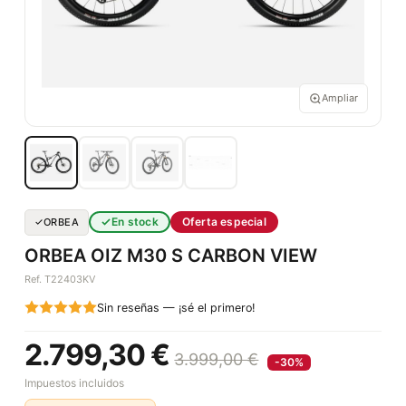
Ampliar
En stock
Oferta especial
ORBEA
ORBEA OIZ M30 S CARBON VIEW
Ref. T22403KV
Sin reseñas — ¡sé el primero!
2.799,30 €
3.999,00 €
-30%
Impuestos incluidos