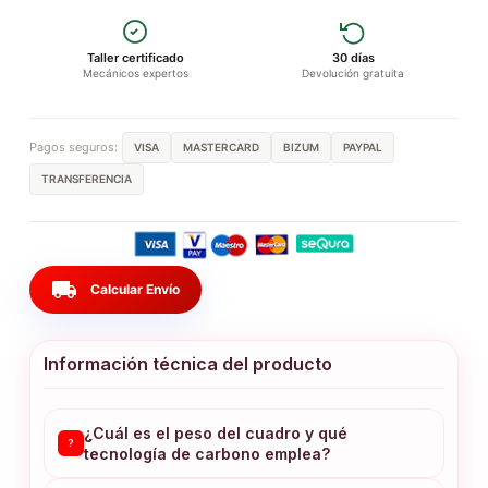
Taller certificado
30 días
Mecánicos expertos
Devolución gratuita
Pagos seguros:
VISA
MASTERCARD
BIZUM
PAYPAL
TRANSFERENCIA
local_shipping
Calcular Envío
Información técnica del producto
¿Cuál es el peso del cuadro y qué
?
tecnología de carbono emplea?