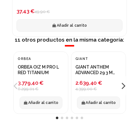
-25%
37,43 €
49,90 €
Añadir al carrito
11 otros productos en la misma categoría:
ORBEA
GIANT
GI
¡En oferta!
¡En oferta!
¡
ORBEA OIZ M PRO L
GIANT ANTHEM
GI
-40%
-40%
-
RED TITANIUM
ADVANCED 29 3 M
L 
OCEAN TWLIGHT
3.779,40 €
2.639,40 €
2.
6.299,01 €
4.399,00 €
3.
Añadir al carrito
Añadir al carrito