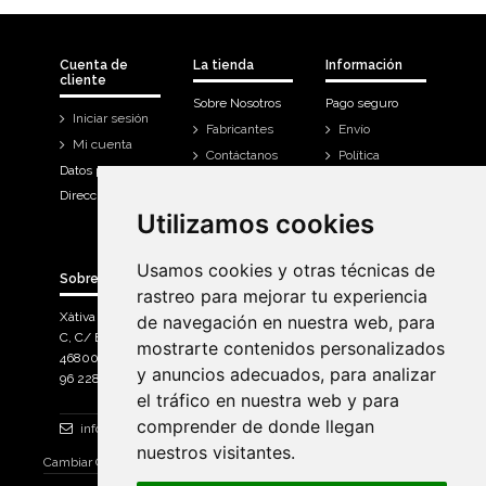
Cuenta de
La tienda
Información
cliente
Sobre Nosotros
Pago seguro
Iniciar sesión
Fabricantes
Envío
Mi cuenta
Contáctanos
Política
Datos personales
Devoluciones
Direcciones
Mi cuenta
Utilizamos cookies
Utilizamos cookies
Historial de
compra
Usamos cookies y otras técnicas de
Usamos cookies y otras técnicas de
Sobre Bicicletas Sanchis
rastreo para mejorar tu experiencia
rastreo para mejorar tu experiencia
Xàtiva Polígon Industrial
de navegación en nuestra web, para
de navegación en nuestra web, para
C, C/ Braçal del Roncador nave 10. >
mostrarte contenidos personalizados
mostrarte contenidos personalizados
46800, Xàtiva.
y anuncios adecuados, para analizar
y anuncios adecuados, para analizar
96 228 71 23
el tráfico en nuestra web y para
el tráfico en nuestra web y para
comprender de donde llegan
comprender de donde llegan
info@bicicletassanchis.com
nuestros visitantes.
nuestros visitantes.
Cambiar Consentimiento de Cookies