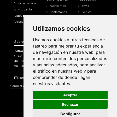
Iniciar sesión
Fabricantes
Envío
Mi cuenta
Contáctanos
Política
Datos personales
Devoluciones
Direcciones
Mi cuenta
Utilizamos cookies
Utilizamos cookies
Historial de
compra
Usamos cookies y otras técnicas de
Usamos cookies y otras técnicas de
Sobre Bicicletas Sanchis
rastreo para mejorar tu experiencia
rastreo para mejorar tu experiencia
Xàtiva Polígon Industrial
de navegación en nuestra web, para
de navegación en nuestra web, para
C, C/ Braçal del Roncador nave 10. >
mostrarte contenidos personalizados
mostrarte contenidos personalizados
46800, Xàtiva.
y anuncios adecuados, para analizar
y anuncios adecuados, para analizar
96 228 71 23
el tráfico en nuestra web y para
el tráfico en nuestra web y para
comprender de donde llegan
comprender de donde llegan
info@bicicletassanchis.com
nuestros visitantes.
nuestros visitantes.
Cambiar Consentimiento de Cookies
Aceptar
Aceptar
Rechazar
Rechazar
Configurar
Configurar