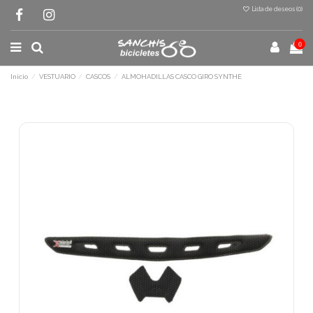
Lista de deseos (
0
)
0
Inicio
VESTUARIO
CASCOS
ALMOHADILLAS CASCO GIRO SYNTHE
Terminal de consulta
○ Motor activo -
ALMOHADILLAS CASCO
GIRO SYNTHE