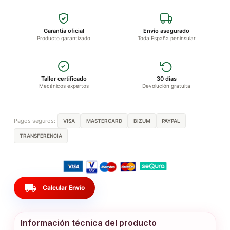
Garantía oficial
Envío asegurado
Producto garantizado
Toda España peninsular
Taller certificado
30 días
Mecánicos expertos
Devolución gratuita
Pagos seguros:
VISA
MASTERCARD
BIZUM
PAYPAL
TRANSFERENCIA
local_shipping
Calcular Envío
Información técnica del producto