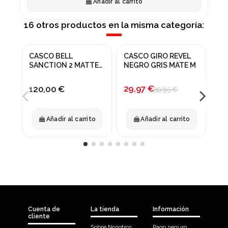
Añadir al carrito
16 otros productos en la misma categoría:
CASCO BELL
CASCO GIRO REVEL
BE
¡En oferta!
¡
SANCTION 2 MATTE
NEGRO GRIS MATE M
CA
RED
-25%
-
TR
29,97 €
120,00 €
39,95 €
33
Añadir al carrito
Añadir al carrito
Cuenta de
La tienda
Información
cliente
Sobre Nosotros
Pago seguro