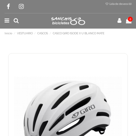
Lista de deseos (
0
)
0
Inicio
VESTUARIO
CASCOS
CASCO GIRO ISODE II U BLANCO MATE
Terminal de consulta
○ Motor activo -
CASCO GIRO ISODE II U
BLANCO MATE