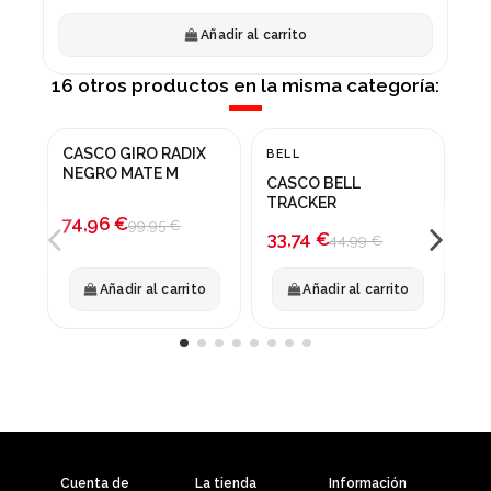
Añadir al carrito
16 otros productos en la misma categoría:
CASCO GIRO RADIX
CA
BELL
¡En oferta!
¡En oferta!
NEGRO MATE M
AM
CASCO BELL
MA
-25%
-25%
TRACKER
74,96 €
79
99,95 €
33,74 €
44,99 €
Añadir al carrito
Añadir al carrito
Cuenta de
La tienda
Información