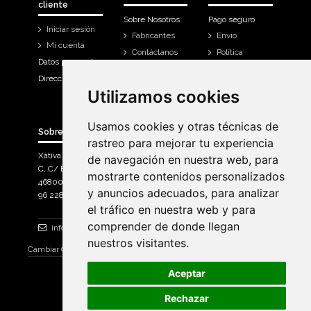
cliente
Sobre Nosotros
Pago seguro
Iniciar sesión
Fabricantes
Envío
Mi cuenta
Contáctanos
Política
Datos personales
Devoluciones
Direcciones
Mi cuenta
Utilizamos cookies
Utilizamos cookies
Historial de
compra
Usamos cookies y otras técnicas de
Usamos cookies y otras técnicas de
Sobre Bicicletas Sanchis
rastreo para mejorar tu experiencia
rastreo para mejorar tu experiencia
Xàtiva Polígon Industrial
de navegación en nuestra web, para
de navegación en nuestra web, para
C, C/ Braçal del Roncador nave 10. >
mostrarte contenidos personalizados
mostrarte contenidos personalizados
46800, Xàtiva.
y anuncios adecuados, para analizar
y anuncios adecuados, para analizar
96 228 71 23
el tráfico en nuestra web y para
el tráfico en nuestra web y para
comprender de donde llegan
comprender de donde llegan
info@bicicletassanchis.com
nuestros visitantes.
nuestros visitantes.
Cambiar Consentimiento de Cookies
Aceptar
Aceptar
Rechazar
Rechazar