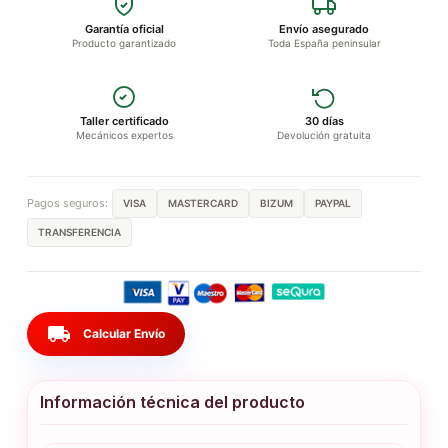
Garantía oficial
Envío asegurado
Producto garantizado
Toda España peninsular
Taller certificado
30 días
Mecánicos expertos
Devolución gratuita
Pagos seguros:
VISA
MASTERCARD
BIZUM
PAYPAL
TRANSFERENCIA
local_shipping
Calcular Envío
Información técnica del producto