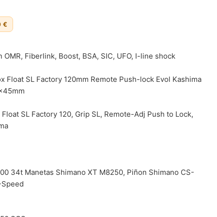
0 €
 OMR, Fiberlink, Boost, BSA, SIC, UFO, I-line shock
ox Float SL Factory 120mm Remote Push-lock Evol Kashima
0x45mm
4 Float SL Factory 120, Grip SL, Remote-Adj Push to Lock,
ima
00 34t Manetas Shimano XT M8250, Piñon Shimano CS-
2-Speed