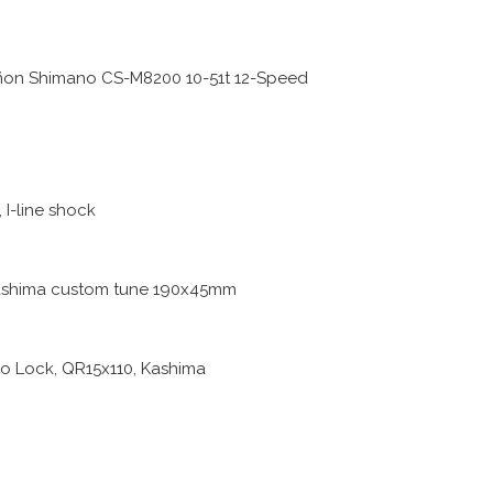
ñon Shimano CS-M8200 10-51t 12-Speed
 I-line shock
Kashima custom tune 190x45mm
 to Lock, QR15x110, Kashima