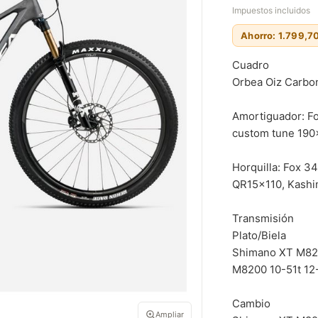
Impuestos incluidos
Ahorro: 1.799,7
Cuadro
Orbea Oiz Carbon
Amortiguador: F
custom tune 19
Horquilla: Fox 3
QR15x110, Kash
Transmisión
Plato/Biela
Shimano XT M82
M8200 10-51t 1
Cambio
Ampliar