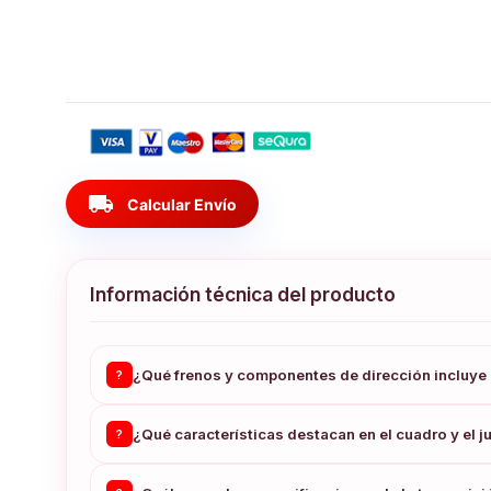
local_shipping
Calcular Envío
Información técnica del producto
¿Qué frenos y componentes de dirección incluye 
?
¿Qué características destacan en el cuadro y el 
?