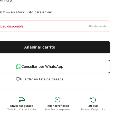
250 SGS
48 h
— en stock, listo para enviar
idad disponible
Alta demanda
Añadir al carrito
Consultar por WhatsApp
Guardar en lista de deseos
Envío asegurado
Taller certificado
30 días
Toda España peninsular
Mecánicos expertos
Devolución gratuita