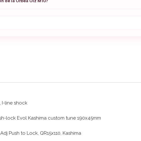
ón de la Orbea Oiz M10?
 I-line shock
ush-lock Evol Kashima custom tune 190x45mm
e-Adj Push to Lock, QR15x110, Kashima