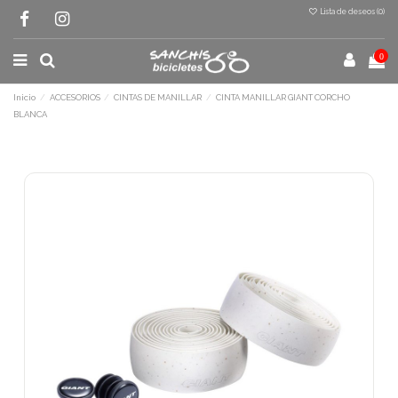
Lista de deseos (
0
)
0
Inicio
ACCESORIOS
CINTAS DE MANILLAR
CINTA MANILLAR GIANT CORCHO
BLANCA
Terminal de consulta
○ Motor activo -
CINTA MANILLAR GIANT
CORCHO BLANCA