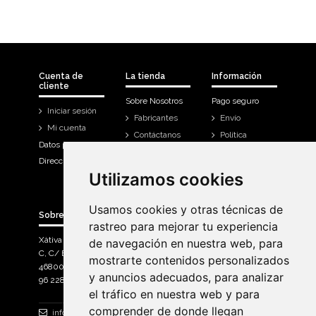
Cuenta de
La tienda
Información
cliente
Sobre Nosotros
Pago seguro
Iniciar sesión
Fabricantes
Envío
Mi cuenta
Contáctanos
Política
Datos personales
Devoluciones
Direcciones
Mi cuenta
Utilizamos cookies
Utilizamos cookies
Historial de
compra
Usamos cookies y otras técnicas de
Usamos cookies y otras técnicas de
Sobre Bicicletas Sanchis
rastreo para mejorar tu experiencia
rastreo para mejorar tu experiencia
Xàtiva Polígon Industrial
de navegación en nuestra web, para
de navegación en nuestra web, para
C, C/ Braçal del Roncador nave 10. >
mostrarte contenidos personalizados
mostrarte contenidos personalizados
46800, Xàtiva.
y anuncios adecuados, para analizar
y anuncios adecuados, para analizar
96 228 71 23
el tráfico en nuestra web y para
el tráfico en nuestra web y para
comprender de donde llegan
comprender de donde llegan
info@bicicletassanchis.com