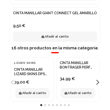
CINTA MANILLAR GIANT CONNECT GEL AMARILLO
9,50 €
Añadir al carrito
16 otros productos en la misma categoría:
CINTA MANILLAR
CI
LIZARD SKINS
BONTRAGER PERF
MA
CINTA MANILLAR
LINE NEGRA
NE
LIZARD SKINS DPS
34,99 €
8,
2.5MM NEGRO ROSA
39,00 €
NEON
Añadir al carrito
Añadir al carrito