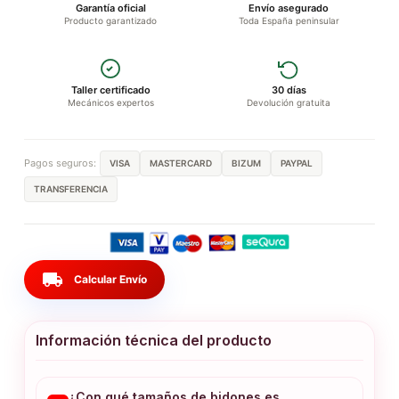
Garantía oficial
Envío asegurado
Producto garantizado
Toda España peninsular
Taller certificado
30 días
Mecánicos expertos
Devolución gratuita
Pagos seguros:
VISA
MASTERCARD
BIZUM
PAYPAL
TRANSFERENCIA
local_shipping
Calcular Envío
Información técnica del producto
¿Con qué tamaños de bidones es