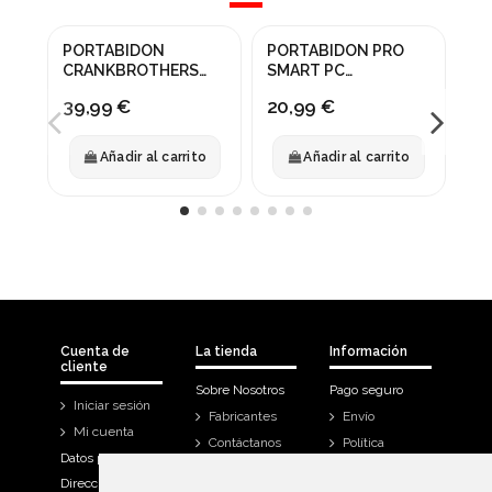
PORTABIDON
PORTABIDON PRO
PO
CRANKBROTHERS
SMART PC
AI
SOS BC2
INC/DESMONTABLES
NE
39,99 €
20,99 €
10
Añadir al carrito
Añadir al carrito
Cuenta de
La tienda
Información
cliente
Sobre Nosotros
Pago seguro
Iniciar sesión
Fabricantes
Envío
Mi cuenta
Contáctanos
Política
Datos personales
Devoluciones
Direcciones
Mi cuenta