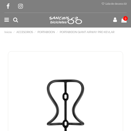
Lista de deseos (
0
)
0
Inicio
ACCESORIOS
PORTABIDON
PORTABIDON GIANT AIRWAY PRO KEVLAR
Terminal de consulta
○ Motor activo -
PORTABIDON GIANT
AIRWAY PRO KEVLAR