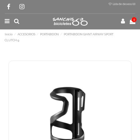
Lista de deseos (
0
)
0
Inicio
ACCESORIOS
PORTABIDON
PORTABIDON GIANT AIRWAY SPORT
CLUTCH 9
Terminal de consulta
○ Motor activo -
PORTABIDON GIANT
AIRWAY SPORT CLUTCH 9