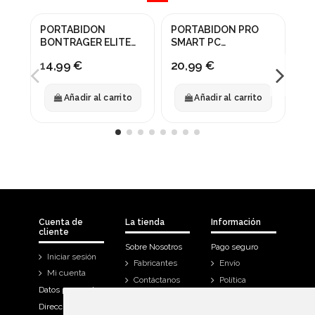
PORTABIDON
PORTABIDON PRO
PO
BONTRAGER ELITE
SMART PC
AI
VIOLETA
INC/DESMONTABLES
NE
14,99 €
20,99 €
10
Añadir al carrito
Añadir al carrito
Cuenta de
La tienda
Información
cliente
Sobre Nosotros
Pago seguro
Iniciar sesión
Fabricantes
Envío
Mi cuenta
Contáctanos
Política
Datos personales
Devoluciones
Direcciones
Mi cuenta