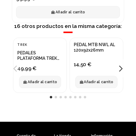
Añadir al carrito
16 otros productos en la misma categoría:
PEDAL MTB NWL AL
TREK
CR
NUEVO
120x92x26mm
PEDALES
PE
PLATAFORMA TREK
BR
14,50 €
LINE ELITE NEGRO
GE
49,99 €
10
Añadir al carrito
Añadir al carrito
Cuenta de
La tienda
Información