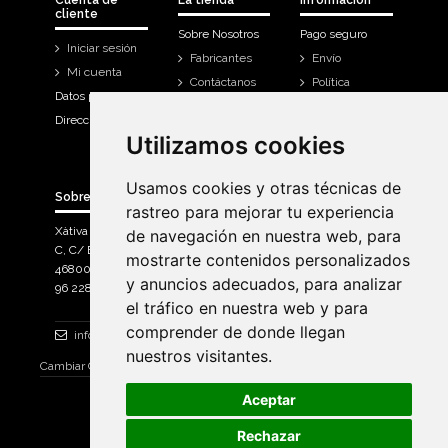
cliente
Sobre Nosotros
Pago seguro
Iniciar sesión
Fabricantes
Envío
Mi cuenta
Contáctanos
Política
Datos personales
Devoluciones
Direcciones
Mi cuenta
Utilizamos cookies
Utilizamos cookies
Historial de
compra
Usamos cookies y otras técnicas de
Usamos cookies y otras técnicas de
Sobre Bicicletas Sanchis
rastreo para mejorar tu experiencia
rastreo para mejorar tu experiencia
Xàtiva Polígon Industrial
de navegación en nuestra web, para
de navegación en nuestra web, para
C, C/ Braçal del Roncador nave 10. >
mostrarte contenidos personalizados
mostrarte contenidos personalizados
46800, Xàtiva.
y anuncios adecuados, para analizar
y anuncios adecuados, para analizar
96 228 71 23
el tráfico en nuestra web y para
el tráfico en nuestra web y para
comprender de donde llegan
comprender de donde llegan
info@bicicletassanchis.com
nuestros visitantes.
nuestros visitantes.
Cambiar Consentimiento de Cookies
Aceptar
Aceptar
Rechazar
Rechazar