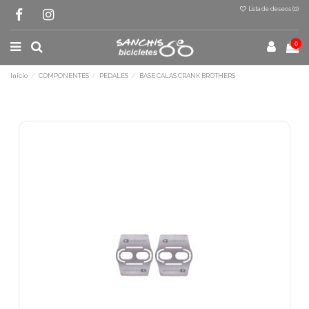
Lista de deseos (
0
)
0
Inicio
COMPONENTES
PEDALES
BASE CALAS CRANK BROTHERS
Terminal de consulta
○ Motor activo -
BASE CALAS CRANK
BROTHERS