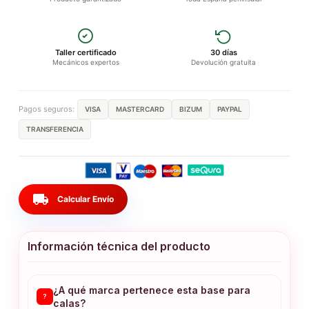
Taller certificado
30 días
Mecánicos expertos
Devolución gratuita
Pagos seguros:
VISA
MASTERCARD
BIZUM
PAYPAL
TRANSFERENCIA
local_shipping
Calcular Envío
Información técnica del producto
¿A qué marca pertenece esta base para
?
calas?