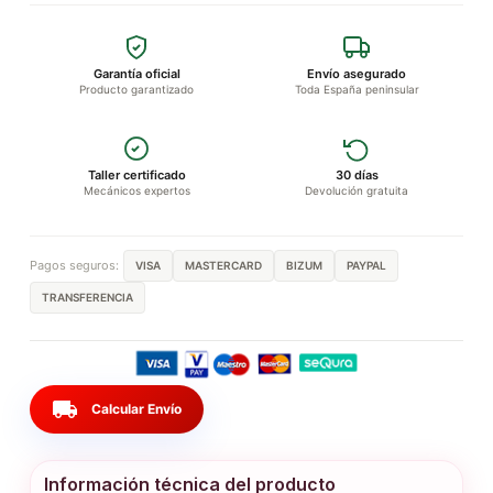
Garantía oficial
Envío asegurado
Producto garantizado
Toda España peninsular
Taller certificado
30 días
Mecánicos expertos
Devolución gratuita
Pagos seguros:
VISA
MASTERCARD
BIZUM
PAYPAL
TRANSFERENCIA
local_shipping
Calcular Envío
Información técnica del producto