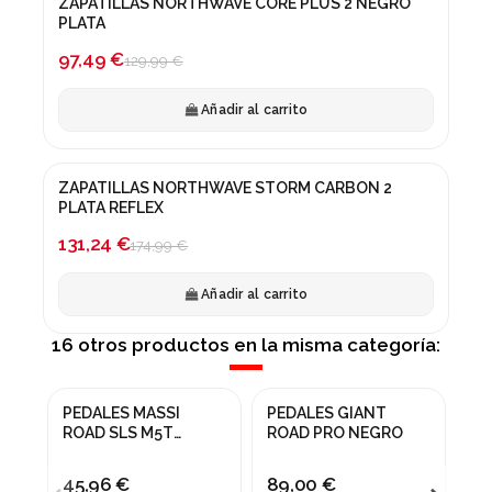
ZAPATILLAS NORTHWAVE CORE PLUS 2 NEGRO
¡En oferta!
PLATA
-25%
97,49 €
129,99 €
Añadir al carrito
ZAPATILLAS NORTHWAVE STORM CARBON 2
¡En oferta!
PLATA REFLEX
-25%
131,24 €
174,99 €
Añadir al carrito
16 otros productos en la misma categoría:
PEDALES MASSI
PEDALES GIANT
PE
ROAD SLS M5T
ROAD PRO NEGRO
R9
NEGRO
45,96 €
89,00 €
15