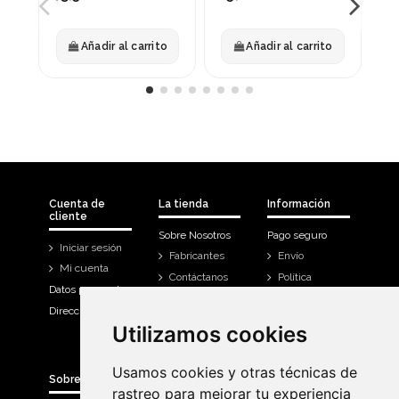
Añadir al carrito
Añadir al carrito
Cuenta de
La tienda
Información
cliente
Sobre Nosotros
Pago seguro
Iniciar sesión
Fabricantes
Envío
Mi cuenta
Contáctanos
Política
Datos personales
Devoluciones
Direcciones
Mi cuenta
Utilizamos cookies
Utilizamos cookies
Historial de
compra
Usamos cookies y otras técnicas de
Usamos cookies y otras técnicas de
Sobre Bicicletas Sanchis
rastreo para mejorar tu experiencia
rastreo para mejorar tu experiencia