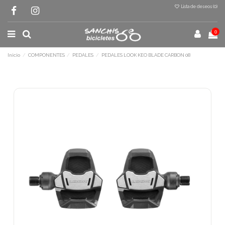
Lista de deseos (
0
)
0
Inicio
COMPONENTES
PEDALES
PEDALES LOOK KEO BLADE CARBON 08
Terminal de consulta
○ Motor activo -
PEDALES LOOK KEO BLADE
CARBON 08