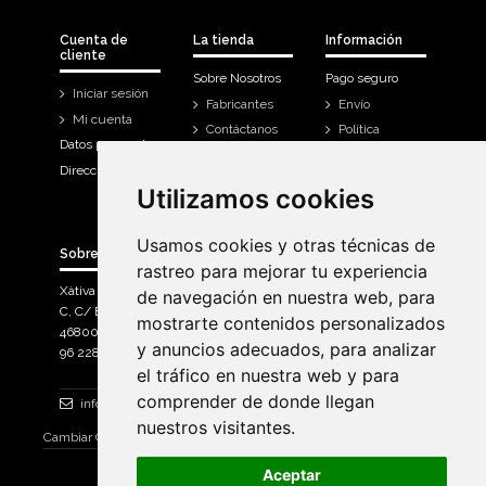
Cuenta de
La tienda
Información
cliente
Sobre Nosotros
Pago seguro
Iniciar sesión
Fabricantes
Envío
Mi cuenta
Contáctanos
Política
Datos personales
Devoluciones
Direcciones
Mi cuenta
Utilizamos cookies
Utilizamos cookies
Historial de
compra
Usamos cookies y otras técnicas de
Usamos cookies y otras técnicas de
Sobre Bicicletas Sanchis
rastreo para mejorar tu experiencia
rastreo para mejorar tu experiencia
Xàtiva Polígon Industrial
de navegación en nuestra web, para
de navegación en nuestra web, para
C, C/ Braçal del Roncador nave 10. >
mostrarte contenidos personalizados
mostrarte contenidos personalizados
46800, Xàtiva.
y anuncios adecuados, para analizar
y anuncios adecuados, para analizar
96 228 71 23
el tráfico en nuestra web y para
el tráfico en nuestra web y para
comprender de donde llegan
comprender de donde llegan
info@bicicletassanchis.com
nuestros visitantes.
nuestros visitantes.
Cambiar Consentimiento de Cookies
Aceptar
Aceptar