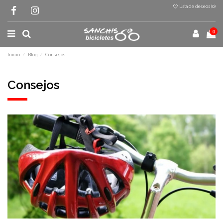
Lista de deseos (
0
)
0
Inicio
Blog
Consejos
Consejos