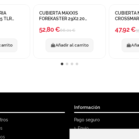
RIA
CUBIERTA MAXXIS
CUBIERTA 
¡En oferta!
¡En oferta!
35 TLR
FOREKASTER 29X2.20
CROSSMARK 
EXO/TR
-20%
EXO/TR
-20%
52,80 €
47,92 €
66,01 €
5
carrito
Añadir al carrito
Aña
Información
tros
Pago seguro
es
Envío
nos
Política Devoluciones