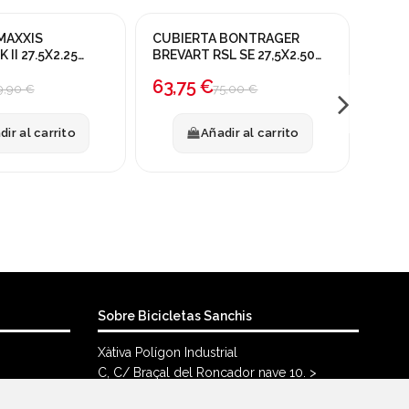
MAXXIS
CUBIERTA BONTRAGER
CUBI
¡En oferta!
¡En o
II 27.5X2.25
BREVART RSL SE 27,5X2.50
VALL
TLR
-15%
TLR
-15
63,75 €
50,
9,90 €
75,00 €
dir al carrito
Añadir al carrito
Sobre Bicicletas Sanchis
Xàtiva Polígon Industrial
C, C/ Braçal del Roncador nave 10. >
46800, Xàtiva.