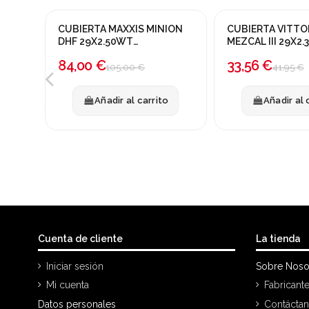
CUBIERTA MAXXIS MINION
CUBIERTA VITTO
¡En oferta!
¡En oferta!
DHF 29X2.50WT
MEZCAL III 29X2.
3CG/DH/TR/E-50
-20%
NEGRO
-20%
84,00 €
33,56 €
105,00 €
41,95 €
Añadir al carrito
Añadir al 
Cuenta de cliente
La tienda
Iniciar sesión
Sobre Noso
Mi cuenta
Fabricant
Datos personales
Contácta