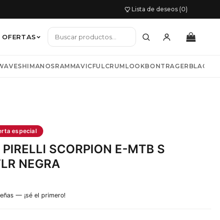
Lista de deseos (0)
OFERTAS
WAVE
SHIMANO
SRAM
MAVIC
FULCRUM
LOOK
BONTRAGER
BLACKB
io mujer
TNESS
COLNAGO
LIV
BIWBIK
KAZAM
s y chaquetas
erta especial
 PIRELLI SCORPION E-MTB S
TLR NEGRA
señas — ¡sé el primero!