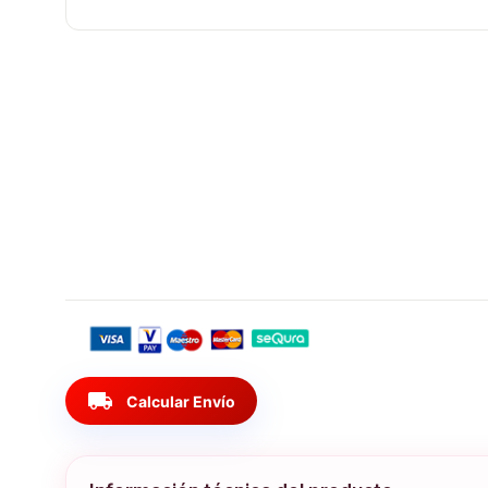
local_shipping
Calcular Envío