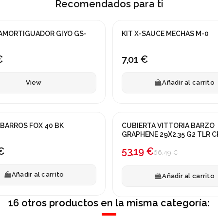
Recomendados para ti
tock
KIT X-SAUCE MECHAS M-0
€
7,01 €
View
Añadir al carrito
BARROS FOX 40 BK
CUBIERTA VITTORIA BARZO
¡En oferta!
GRAPHENE 29X2.35 G2 TLR 
-20%
€
53,19 €
66,49 €
Añadir al carrito
Añadir al carrito
16 otros productos en la misma categoría: