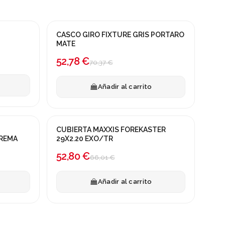
CASCO GIRO FIXTURE GRIS PORTARO
¡En oferta!
MATE
-25%
52,78 €
70,37 €
Añadir al carrito
CUBIERTA MAXXIS FOREKASTER
¡En oferta!
CREMA
29X2.20 EXO/TR
-20%
52,80 €
66,01 €
Añadir al carrito